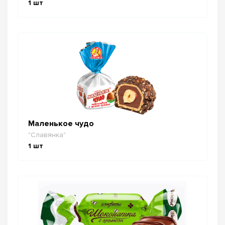
1
шт
Маленькое чудо
"Славянка"
1
шт