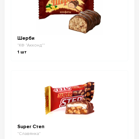
Шерби
"КФ "Акконд""
1
шт
Super Степ
"Славянка"