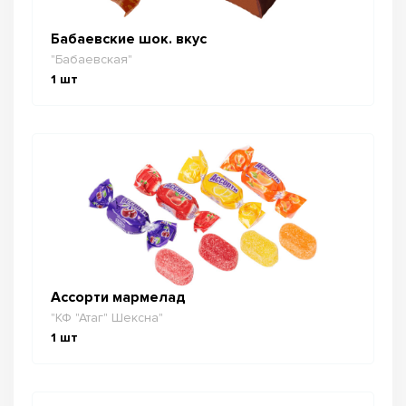
Бабаевские шок. вкус
"Бабаевская"
1
шт
Ассорти мармелад
"КФ "Атаг" Шексна"
1
шт