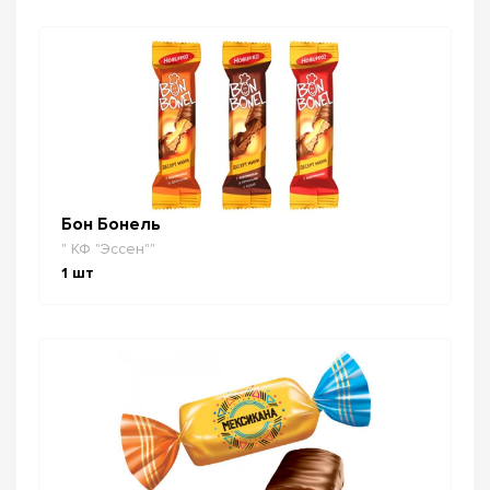
Бон Бонель
" КФ "Эссен""
1
шт