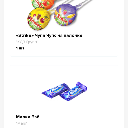
«Strike» Чупа Чупс на палочке
"КДВ Групп"
1
шт
Милки Вэй
"Mars"