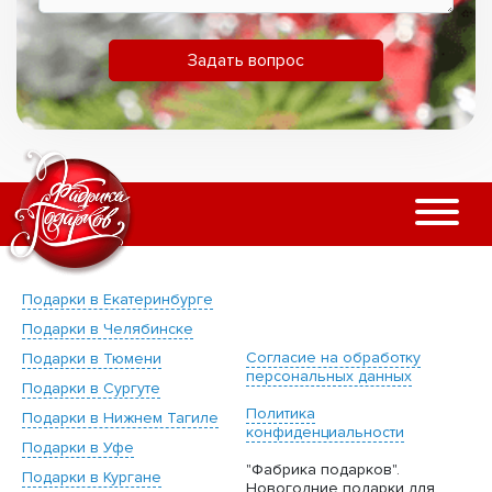
Задать вопрос
Подарки в Екатеринбурге
Подарки в Челябинске
Согласие на обработку
Подарки в Тюмени
персональных данных
Подарки в Сургуте
Политика
Подарки в Нижнем Тагиле
конфиденциальности
Подарки в Уфе
"Фабрика подарков".
Подарки в Кургане
Новогодние подарки для