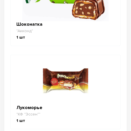
Шоконатка
"Акконд"
1
шт
Лукоморье
"КФ "Эссен""
1
шт