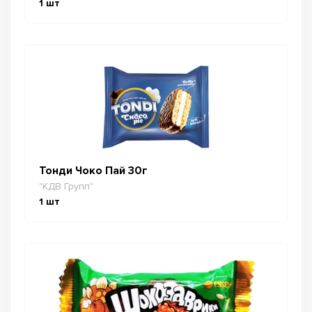
1
шт
Тонди Чоко Пай 30г
"КДВ Групп"
1
шт