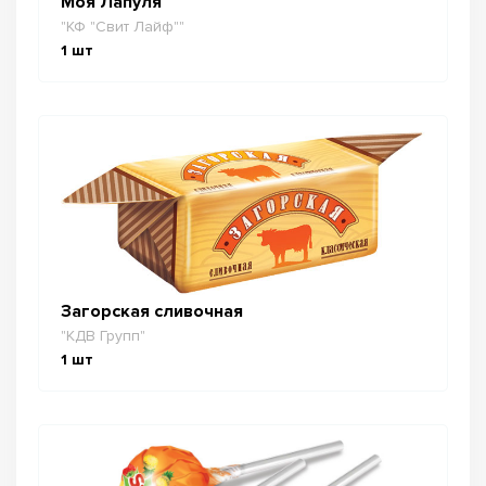
Моя Лапуля
"КФ "Свит Лайф""
1
шт
Загорская сливочная
"КДВ Групп"
1
шт