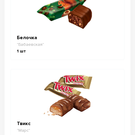
Белочка
"Бабаевская"
1
шт
Твикс
"Марс"