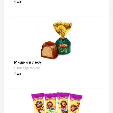
1
шт
Мишки в лесу
"Победа вкуса"
1
шт