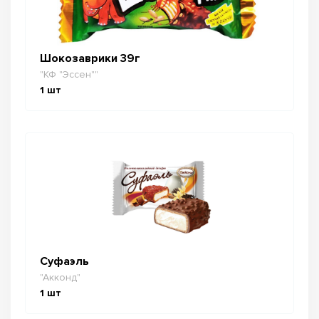
Шокозаврики 39г
"КФ "Эссен""
1
шт
Суфаэль
"Акконд"
1
шт