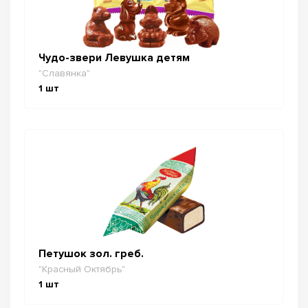
Чудо-звери Левушка детям
"Славянка"
1
шт
Петушок зол. греб.
"Красный Октябрь"
1
шт