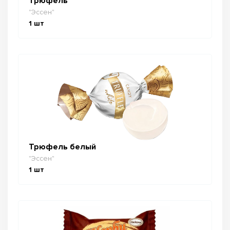
Трюфель
"Эссен"
1
шт
Трюфель белый
"Эссен"
1
шт