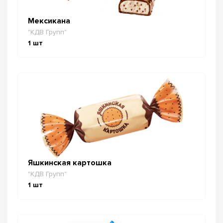
Мексикана
"КДВ Групп"
1
шт
Яшкинская картошка
"КДВ Групп"
1
шт