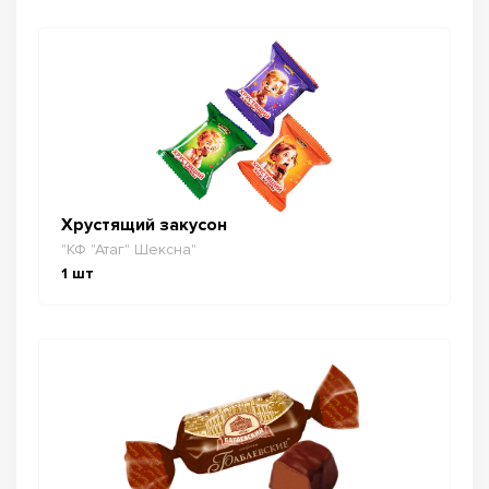
Хрустящий закусон
"КФ "Атаг" Шексна"
1
шт