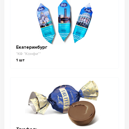
Екатеринбург
"КФ "Конфи""
1
шт