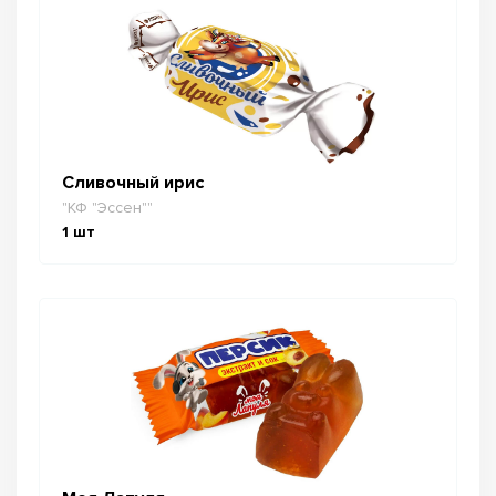
Сливочный ирис
"КФ "Эссен""
1
шт