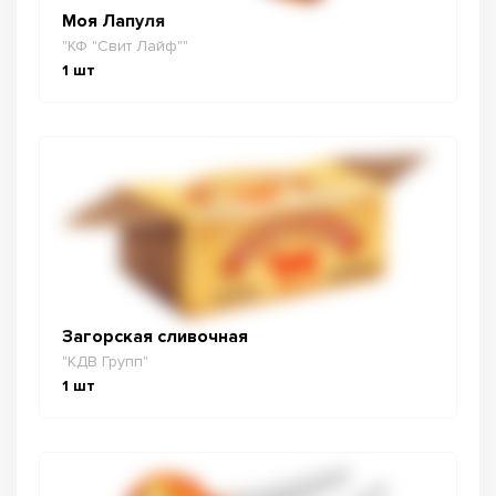
Моя Лапуля
"КФ "Свит Лайф""
1
шт
Загорская сливочная
"КДВ Групп"
1
шт