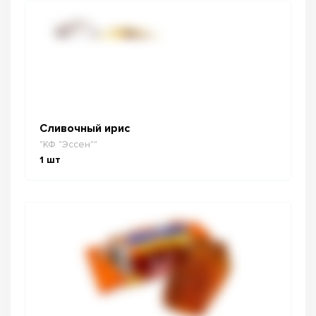
Сливочный ирис
"КФ "Эссен""
1
шт