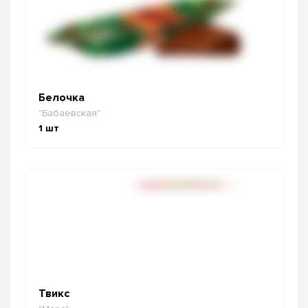
Белочка
"Бабаевская"
1
шт
Твикс