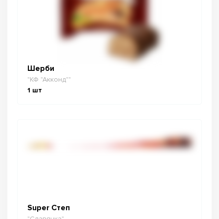
Шерби
"КФ "Акконд""
1
шт
Super Степ
"Славянка"