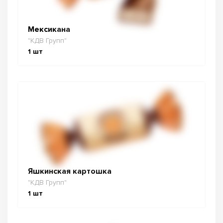
Мексикана
"КДВ Групп"
1
шт
Яшкинская картошка
"КДВ Групп"
1
шт