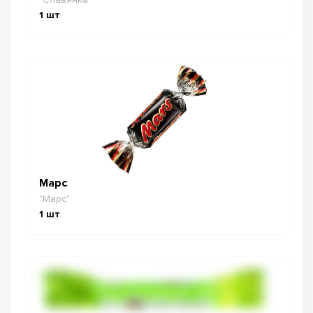
1
шт
Марс
"Марс"
1
шт