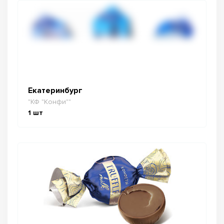
Екатеринбург
"КФ "Конфи""
1
шт