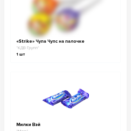
«Strike» Чупа Чупс на палочке
"КДВ Групп"
1
шт
Милки Вэй