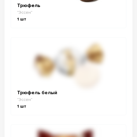
Трюфель
"Эссен"
1
шт
Трюфель белый
"Эссен"
1
шт