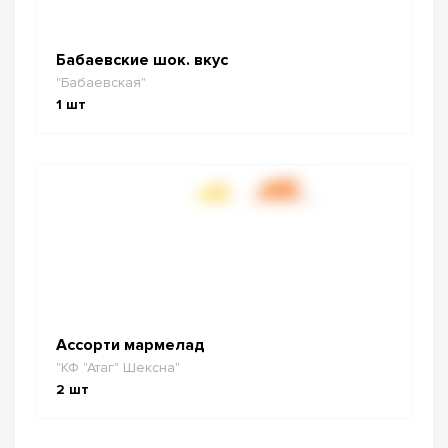
Бабаевские шок. вкус
"Бабаевская"
1
шт
Ассорти мармелад
"КФ "Атаг" Шексна"
2
шт