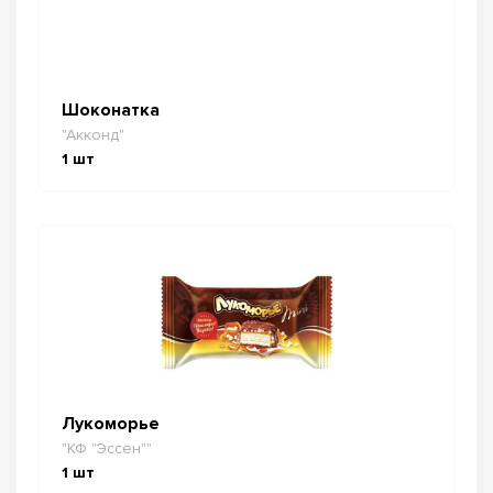
Шоконатка
"Акконд"
1
шт
Лукоморье
"КФ "Эссен""
1
шт