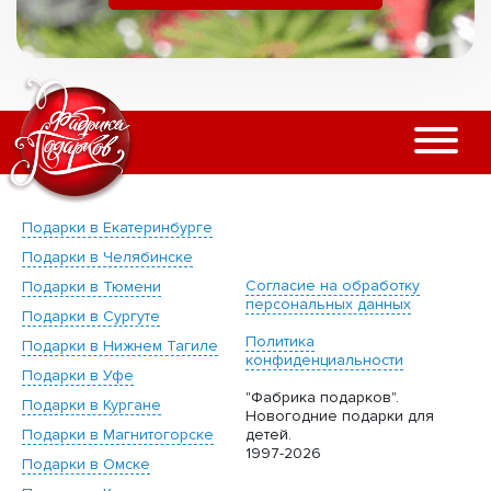
Подарки в Екатеринбурге
Подарки в Челябинске
Согласие на обработку
Подарки в Тюмени
персональных данных
Подарки в Сургуте
Политика
Подарки в Нижнем Тагиле
конфиденциальности
Подарки в Уфе
"Фабрика подарков".
Подарки в Кургане
Новогодние подарки для
Подарки в Магнитогорске
детей.
1997-2026
Подарки в Омске