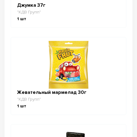
Джумка 37г
"КДВ Групп"
1
шт
Жевательный мармелад 30г
"КДВ Групп"
1
шт