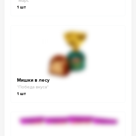
"Марс"
1
шт
Мишки в лесу
"Победа вкуса"
1
шт