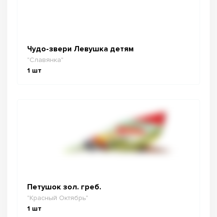
Чудо-звери Левушка детям
"Славянка"
1
шт
Петушок зол. греб.
"Красный Октябрь"
1
шт