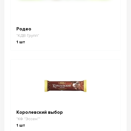
Родео
"КДВ Групп"
1
шт
Королевский выбор
"КФ "Эссен""
1
шт