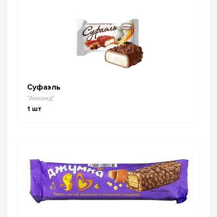
Суфаэль
"Акконд"
1
шт