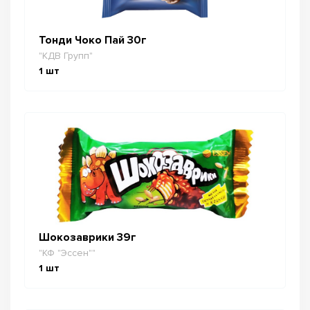
Тонди Чоко Пай 30г
"КДВ Групп"
1
шт
Шокозаврики 39г
"КФ "Эссен""
1
шт