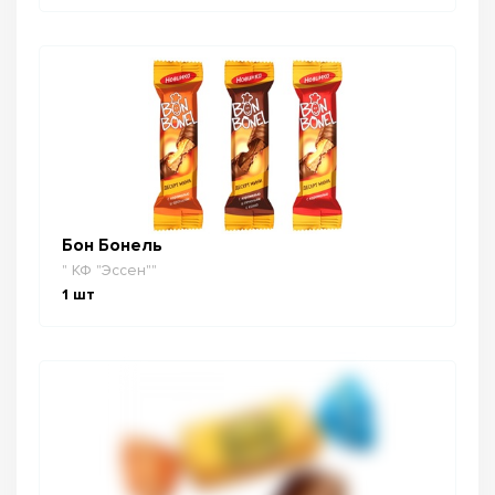
Бон Бонель
" КФ "Эссен""
1
шт