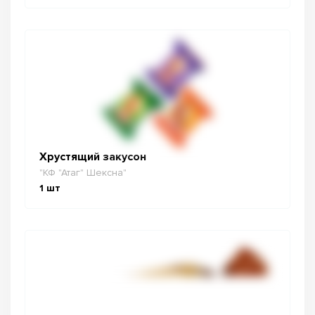
Хрустящий закусон
"КФ "Атаг" Шексна"
1
шт