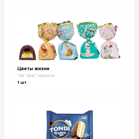
Цветы жизни
"КФ "Атаг" Шексна"
1
шт