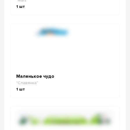
"Mars"
1
шт
Маленькое чудо
"Славянка"
1
шт