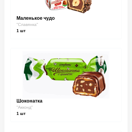
Маленькое чудо
"Славянка"
1
шт
Шоконатка
"Акконд"
1
шт