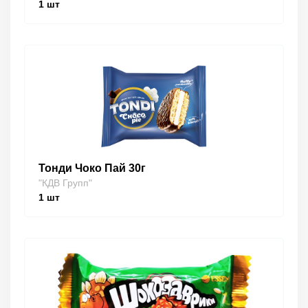
1
шт
Тонди Чоко Пай 30г
"КДВ Групп"
1
шт