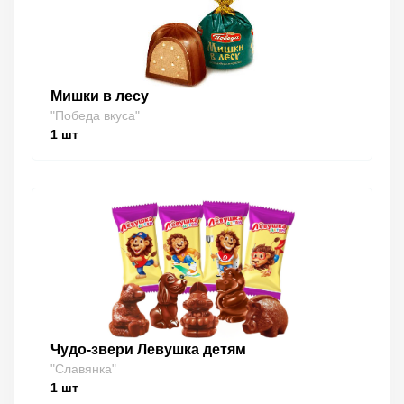
Мишки в лесу
"Победа вкуса"
1
шт
Чудо-звери Левушка детям
"Славянка"
1
шт