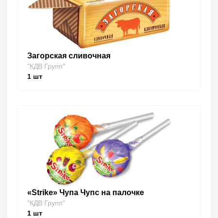
Загорская сливочная
"КДВ Групп"
1
шт
«Strike» Чупа Чупс на палочке
"КДВ Групп"
1
шт