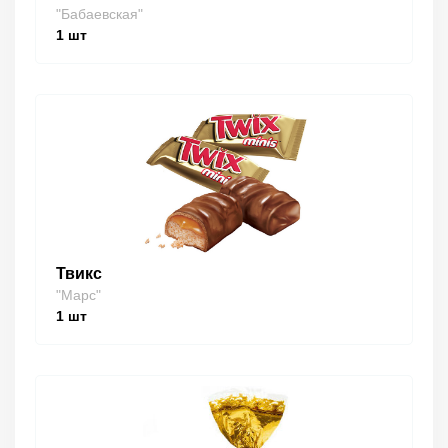
"Бабаевская"
1
шт
Твикс
"Марс"
1
шт