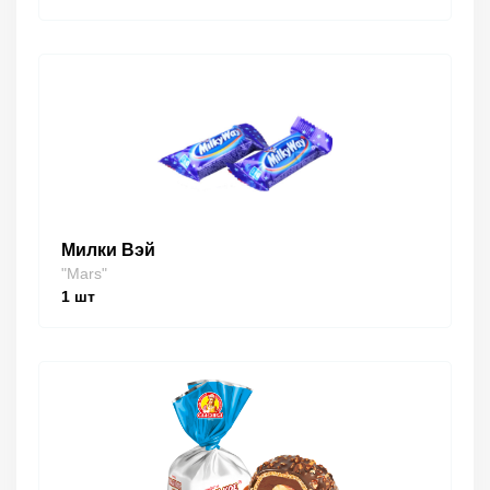
Милки Вэй
"Mars"
1
шт