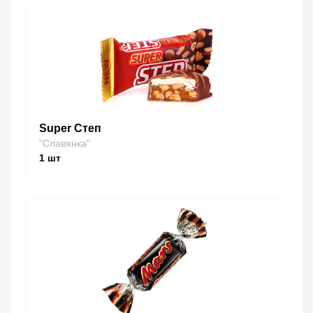
Super Степ
"Славянка"
1
шт