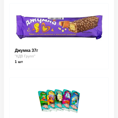
Джумка 37г
"КДВ Групп"
1
шт