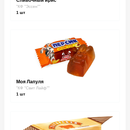
Сливочный ирис
"КФ "Эссен""
1
шт
Моя Лапуля
"КФ "Свит Лайф""
1
шт