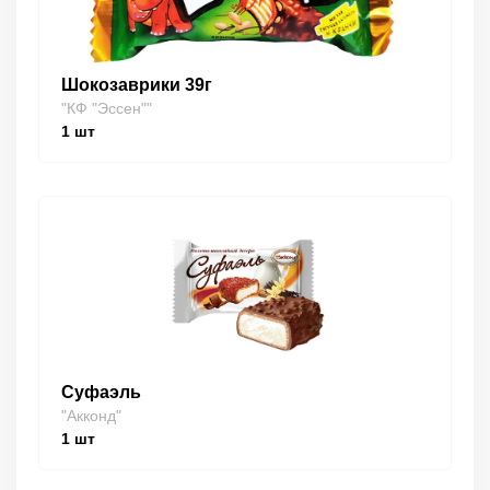
Шокозаврики 39г
"КФ "Эссен""
1
шт
Суфаэль
"Акконд"
1
шт