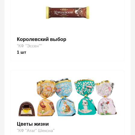
Королевский выбор
"КФ "Эссен""
1
шт
Цветы жизни
"КФ "Атаг" Шексна"