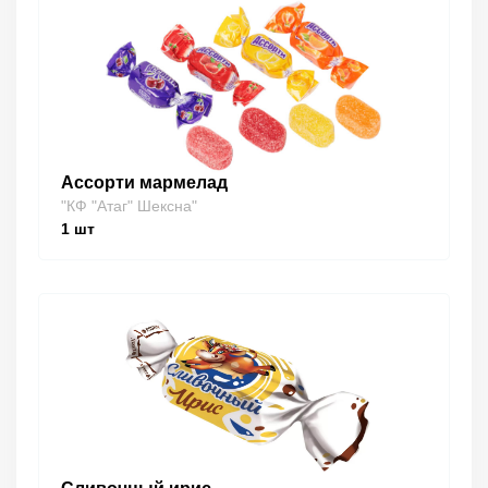
Ассорти мармелад
"КФ "Атаг" Шексна"
1
шт