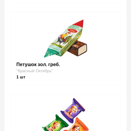
Петушок зол. греб.
"Красный Октябрь"
1
шт