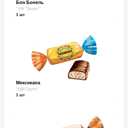
Бон Бонель
" КФ "Эссен""
1
шт
Мексикана
"КДВ Групп"
1
шт