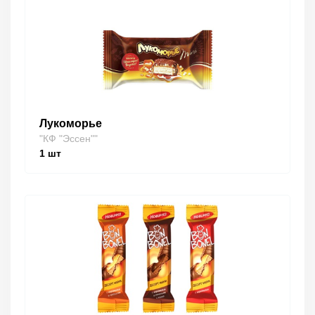
Лукоморье
"КФ "Эссен""
1
шт