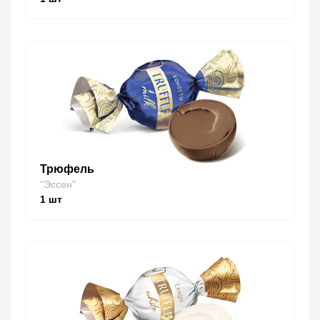
Трюфель
"Эссен"
1
шт