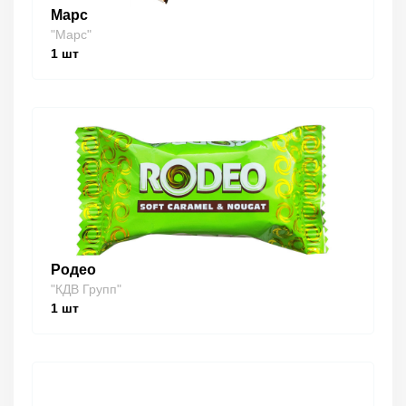
Марс
"Марс"
1
шт
Родео
"КДВ Групп"
1
шт