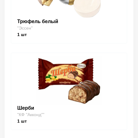
Трюфель белый
"Эссен"
1
шт
Шерби
"КФ "Акконд""
1
шт