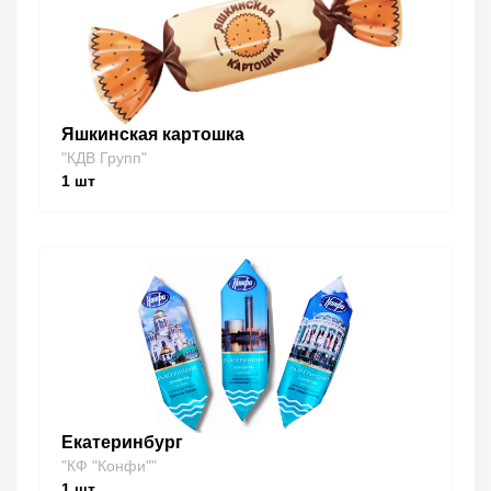
Яшкинская картошка
"КДВ Групп"
1
шт
Екатеринбург
"КФ "Конфи""
1
шт