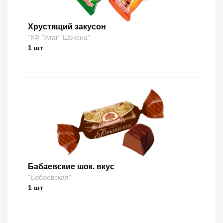
Хрустящий закусон
"КФ "Атаг" Шексна"
1
шт
Бабаевские шок. вкус
"Бабаевская"
1
шт