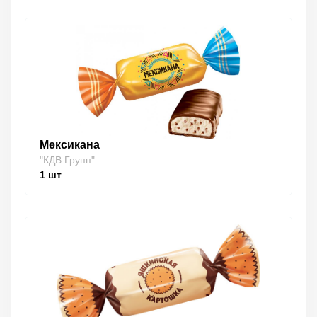
Мексикана
"КДВ Групп"
1
шт