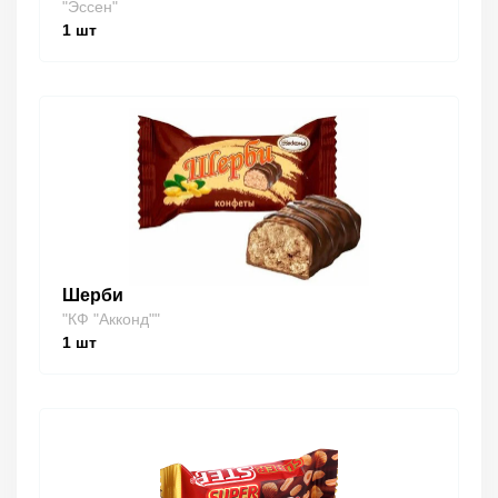
"Эссен"
1
шт
Шерби
"КФ "Акконд""
1
шт