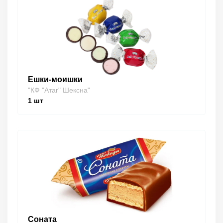
Ешки-моишки
"КФ "Атаг" Шексна"
1
шт
Соната