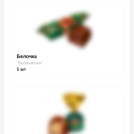
Белочка
"Бабаевская"
1
шт