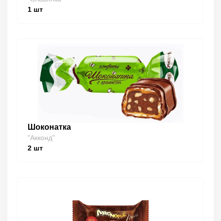
1
шт
Шоконатка
"Акконд"
2
шт