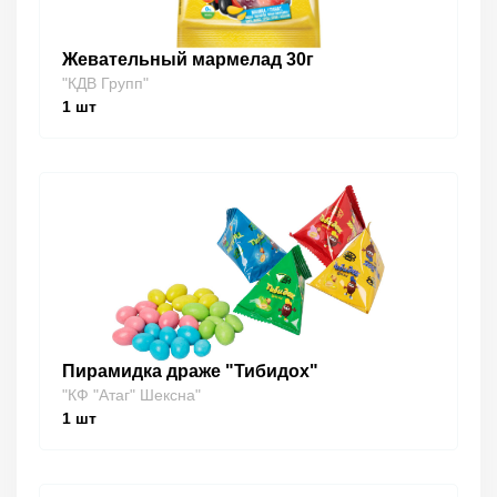
Жевательный мармелад 30г
"КДВ Групп"
1
шт
Пирамидка драже "Тибидох"
"КФ "Атаг" Шексна"
1
шт