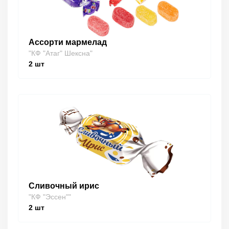
Ассорти мармелад
"КФ "Атаг" Шексна"
2
шт
Сливочный ирис
"КФ "Эссен""
2
шт