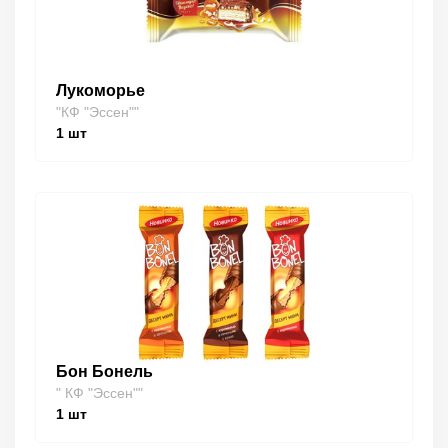
Лукоморье
"КФ "Эссен""
1
шт
Бон Бонель
" КФ "Эссен""
1
шт