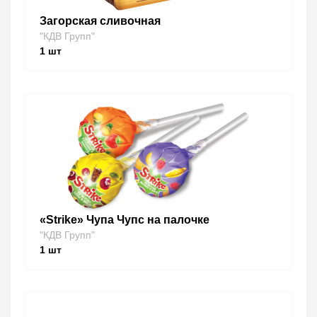
Загорская сливочная
"КДВ Групп"
1
шт
«Strike» Чупа Чупс на палочке
"КДВ Групп"
1
шт