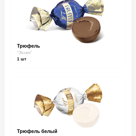
Трюфель
"Эссен"
1
шт
Трюфель белый