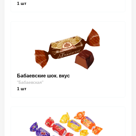
1
шт
Бабаевские шок. вкус
"Бабаевская"
1
шт