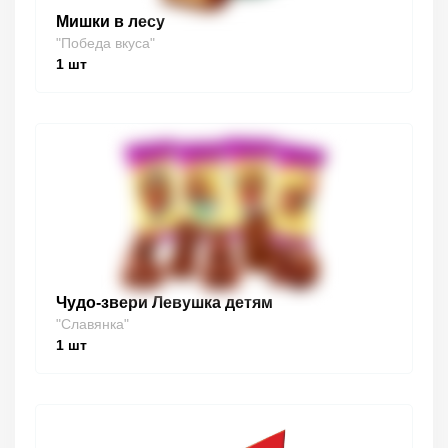
Мишки в лесу
"Победа вкуса"
1
шт
Чудо-звери Левушка детям
"Славянка"
1
шт