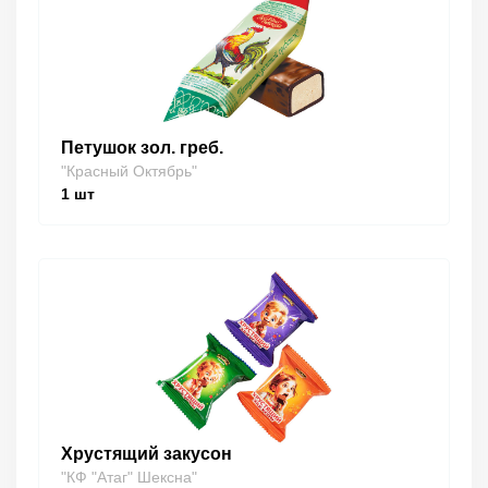
Петушок зол. греб.
"Красный Октябрь"
1
шт
Хрустящий закусон
"КФ "Атаг" Шексна"