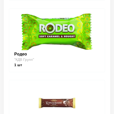
Родео
"КДВ Групп"
1
шт