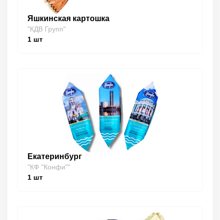
Яшкинская картошка
"КДВ Групп"
1
шт
Екатеринбург
"КФ "Конфи""
1
шт