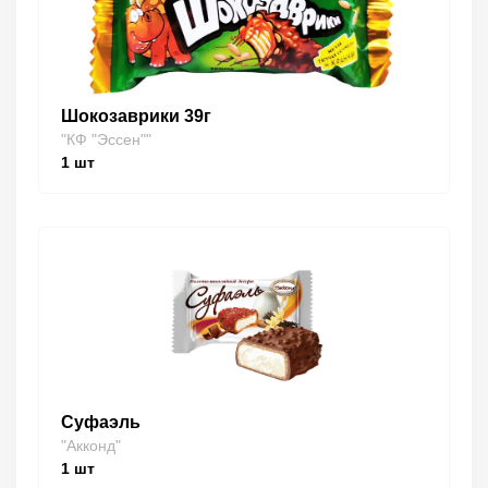
Шокозаврики 39г
"КФ "Эссен""
1
шт
Суфаэль
"Акконд"
1
шт