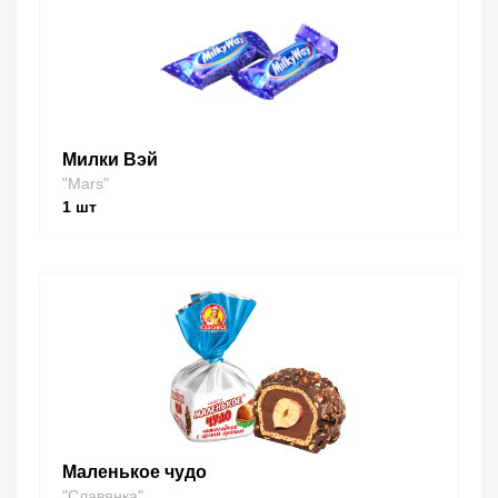
Милки Вэй
"Mars"
1
шт
Маленькое чудо
"Славянка"