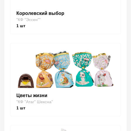
Королевский выбор
"КФ "Эссен""
1
шт
Цветы жизни
"КФ "Атаг" Шексна"
1
шт