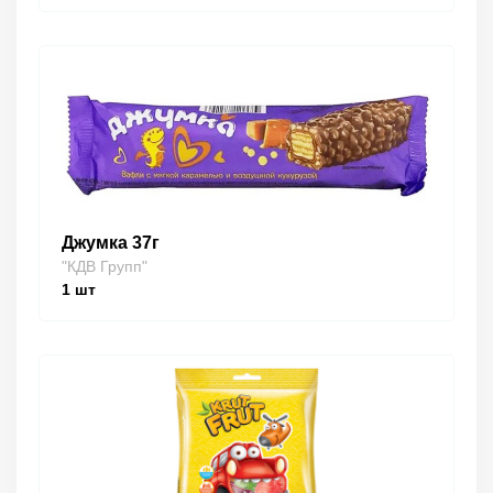
Джумка 37г
"КДВ Групп"
1
шт