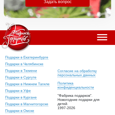
Задать вопрос
Подарки в Екатеринбурге
Подарки в Челябинске
Подарки в Тюмени
Согласие на обработку
персональных данных
Подарки в Сургуте
Политика
Подарки в Нижнем Тагиле
конфиденциальности
Подарки в Уфе
"Фабрика подарков".
Подарки в Кургане
Новогодние подарки для
детей.
Подарки в Магнитогорске
1997-2026
Подарки в Омске