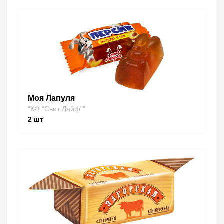
Моя Лапуля
"КФ "Свит Лайф""
2
шт