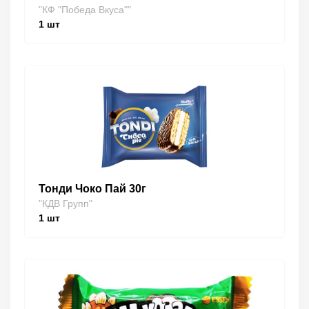
"КФ "Победа Вкуса""
1
шт
Тонди Чоко Пай 30г
"КДВ Групп"
1
шт