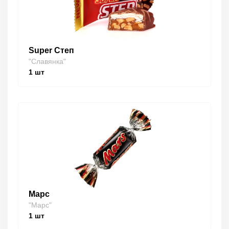
Super Степ
"Славянка"
1
шт
Марс
"Марс"
1
шт