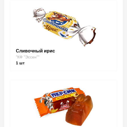
Сливочный ирис
"КФ "Эссен""
1
шт