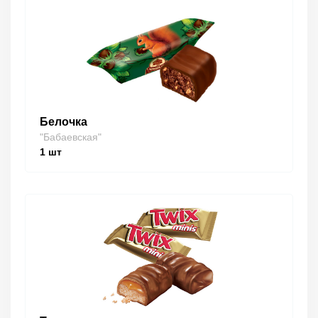
Белочка
"Бабаевская"
1
шт