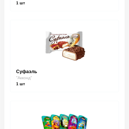
1
шт
Суфаэль
"Акконд"
1
шт