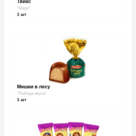
Твикс
"Марс"
1
шт
Мишки в лесу
"Победа вкуса"
1
шт