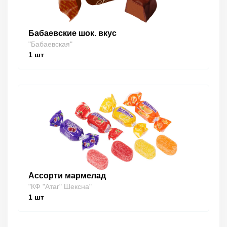
Бабаевские шок. вкус
"Бабаевская"
1
шт
Ассорти мармелад
"КФ "Атаг" Шексна"
1
шт