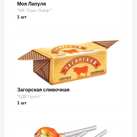
Моя Лапуля
"КФ "Свит Лайф""
1
шт
Загорская сливочная
"КДВ Групп"
1
шт