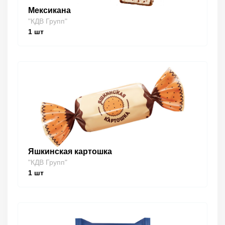
Мексикана
"КДВ Групп"
1
шт
Яшкинская картошка
"КДВ Групп"
1
шт