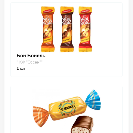
Бон Бонель
" КФ "Эссен""
1
шт