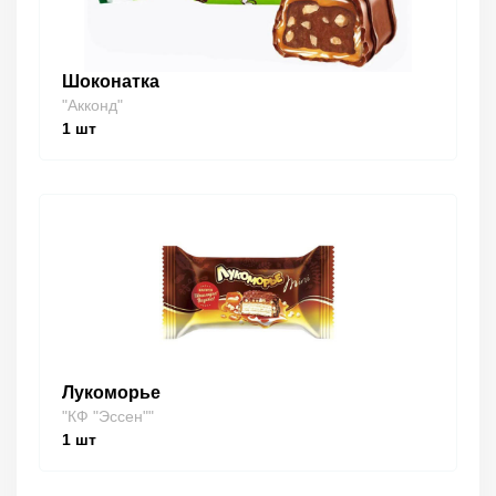
Шоконатка
"Акконд"
1
шт
Лукоморье
"КФ "Эссен""
1
шт