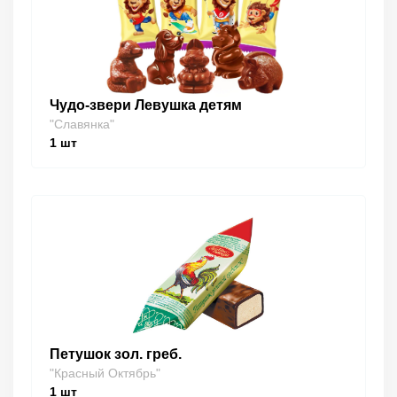
Чудо-звери Левушка детям
"Славянка"
1
шт
Петушок зол. греб.
"Красный Октябрь"
1
шт