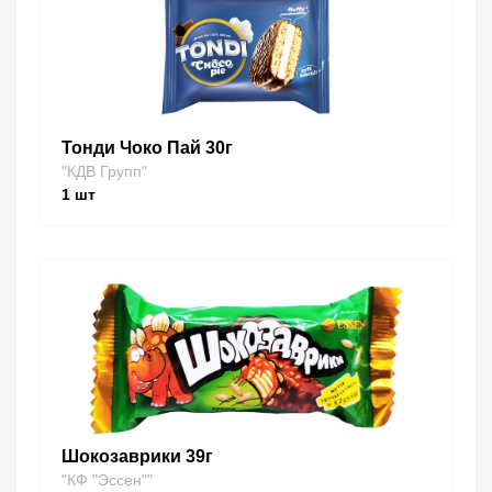
Тонди Чоко Пай 30г
"КДВ Групп"
1
шт
Шокозаврики 39г
"КФ "Эссен""