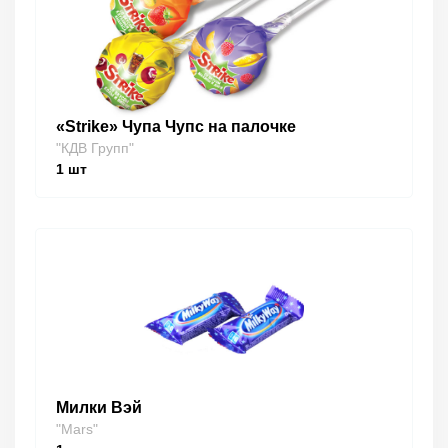
«Strike» Чупа Чупс на палочке
"КДВ Групп"
1
шт
Милки Вэй
"Mars"