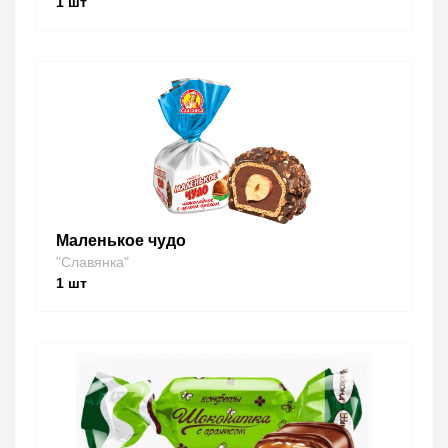
1
шт
Маленькое чудо
"Славянка"
1
шт