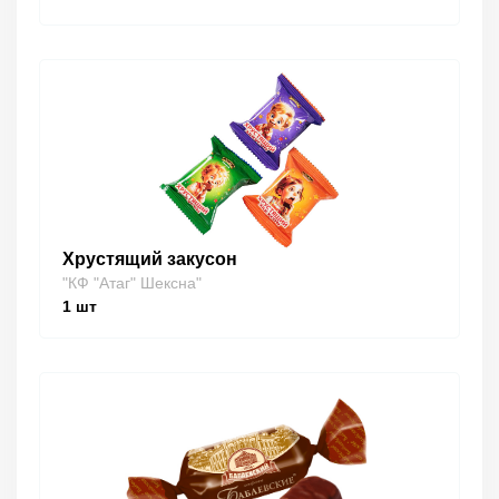
Хрустящий закусон
"КФ "Атаг" Шексна"
1
шт