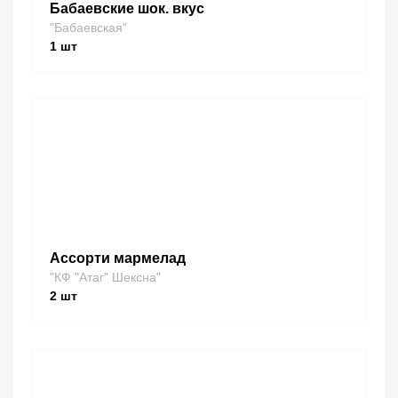
Бабаевские шок. вкус
"Бабаевская"
1
шт
Ассорти мармелад
"КФ "Атаг" Шексна"
2
шт