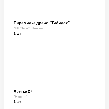
Пирамидка драже "Тибидох"
"КФ "Атаг" Шексна"
1
шт
Хрутка 27г
"Нестле"
1
шт