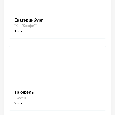
Екатеринбург
"КФ "Конфи""
1
шт
Трюфель
"Эссен"
2
шт