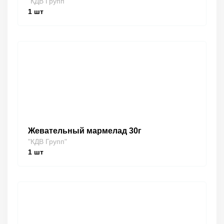
"КДВ Групп"
1
шт
Жевательный мармелад 30г
"КДВ Групп"
1
шт