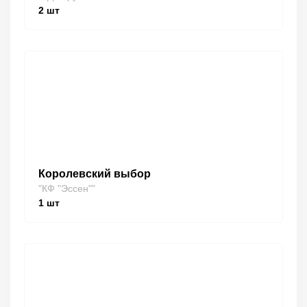
2
шт
Королевский выбор
"КФ "Эссен""
1
шт