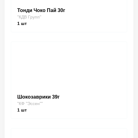
Тонди Чоко Пай 30г
"КДВ Групп"
1
шт
Шокозаврики 39г
"КФ "Эссен""
1
шт