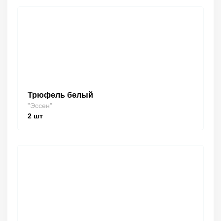
Трюфель белый
"Эссен"
2
шт