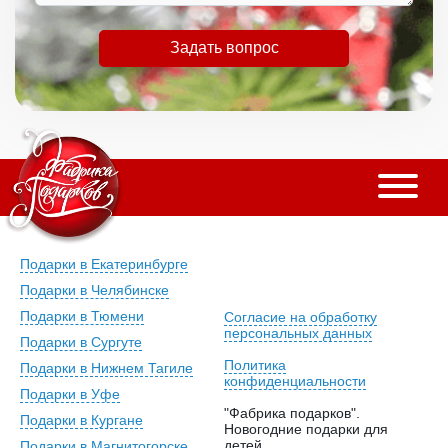
Задать вопрос
Подарки в Екатеринбурге
Подарки в Челябинске
Подарки в Тюмени
Согласие на обработку
персональных данных
Подарки в Сургуте
Политика
Подарки в Нижнем Тагиле
конфиденциальности
Подарки в Уфе
"Фабрика подарков".
Подарки в Кургане
Новогодние подарки для
детей.
Подарки в Магнитогорске