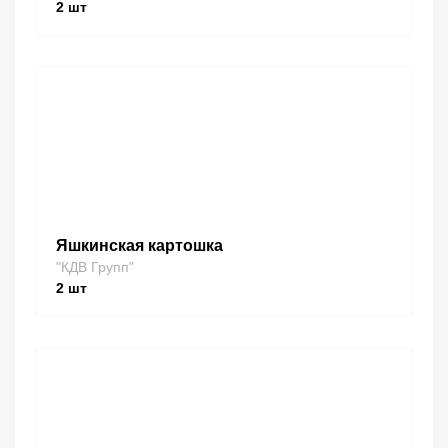
2
шт
Яшкинская картошка
"КДВ Групп"
2
шт