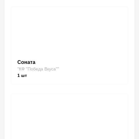
Соната
"КФ "Победа Вкуса""
1
шт