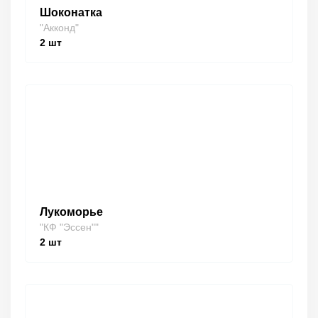
Шоконатка
"Акконд"
2
шт
Лукоморье
"КФ "Эссен""
2
шт