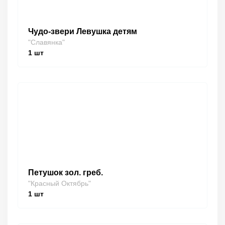
Чудо-звери Левушка детям
"Славянка"
1
шт
Петушок зол. греб.
"Красный Октябрь"
1
шт