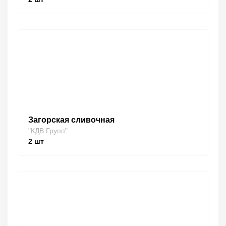
Загорская сливочная
"КДВ Групп"
2
шт