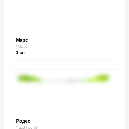
Марс
"Марс"
1
шт
Родео
"КДВ Групп"