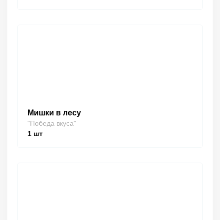
Мишки в лесу
"Победа вкуса"
1
шт