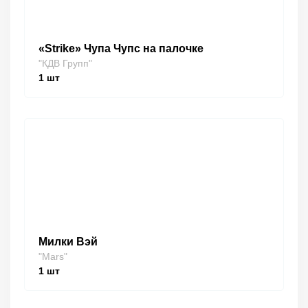
«Strike» Чупа Чупс на палочке
"КДВ Групп"
1
шт
Милки Вэй
"Mars"
1
шт