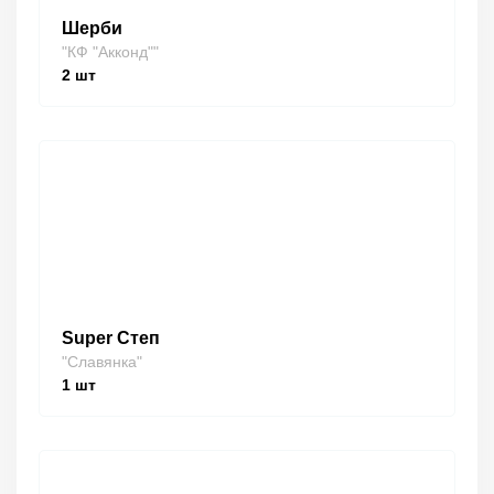
Шерби
"КФ "Акконд""
2
шт
Super Степ
"Славянка"
1
шт