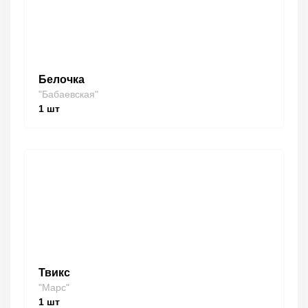
Белочка
"Бабаевская"
1
шт
Твикс
"Марс"
1
шт