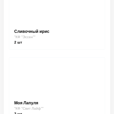
Сливочный ирис
"КФ "Эссен""
2
шт
Моя Лапуля
"КФ "Свит Лайф""
2
шт