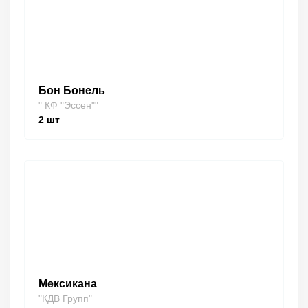
Бон Бонель
" КФ "Эссен""
2
шт
Мексикана
"КДВ Групп"