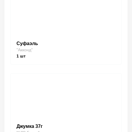
Суфаэль
"Акконд"
1
шт
Джумка 37г