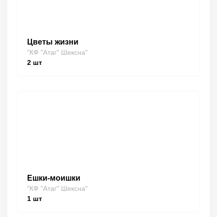
Цветы жизни
"КФ "Атаг" Шексна"
2
шт
Ешки-моишки
"КФ "Атаг" Шексна"
1
шт