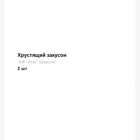
Хрустящий закусон
"КФ "Атаг" Шексна"
2
шт