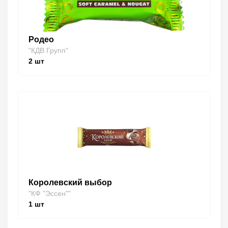
Родео
"КДВ Групп"
2
шт
Королевский выбор
"КФ "Эссен""
1
шт