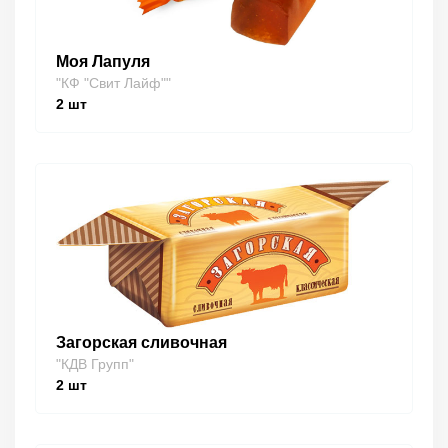
Моя Лапуля
"КФ "Свит Лайф""
2
шт
Загорская сливочная
"КДВ Групп"
2
шт