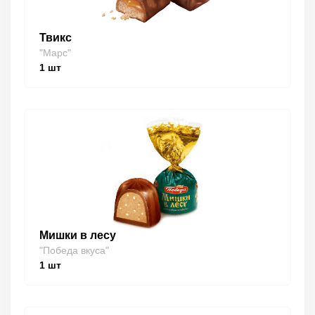
Твикс
"Марс"
1
шт
Мишки в лесу
"Победа вкуса"
1
шт