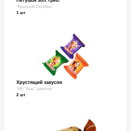
Петушок зол. греб.
"Красный Октябрь"
1
шт
Хрустящий закусон
"КФ "Атаг" Шексна"
2
шт