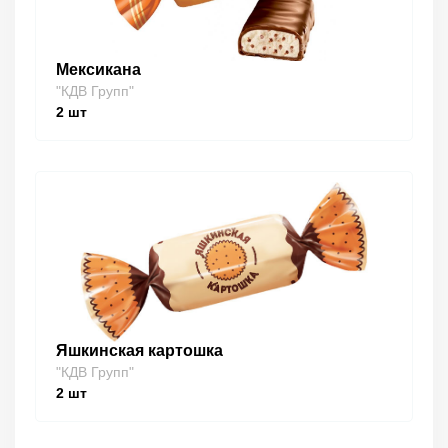
Мексикана
"КДВ Групп"
2
шт
Яшкинская картошка
"КДВ Групп"
2
шт