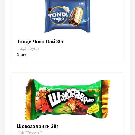
Тонди Чоко Пай 30г
"КДВ Групп"
1
шт
Шокозаврики 39г
"КФ "Эссен""