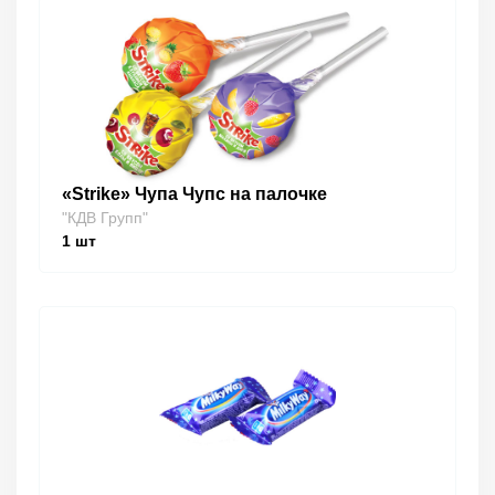
«Strike» Чупа Чупс на палочке
"КДВ Групп"
1
шт