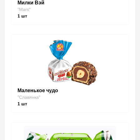
Милки Вэй
"Mars"
1
шт
Маленькое чудо
"Славянка"
1
шт