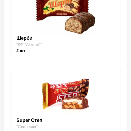
Шерби
"КФ "Акконд""
2
шт
Super Степ
"Славянка"