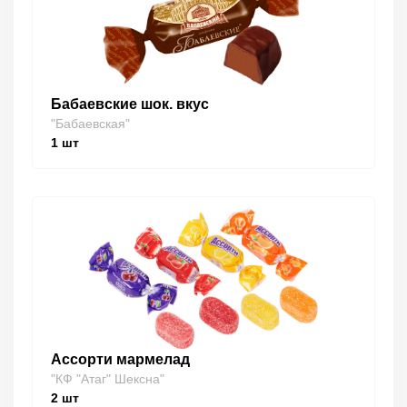
Бабаевские шок. вкус
"Бабаевская"
1
шт
Ассорти мармелад
"КФ "Атаг" Шексна"
2
шт