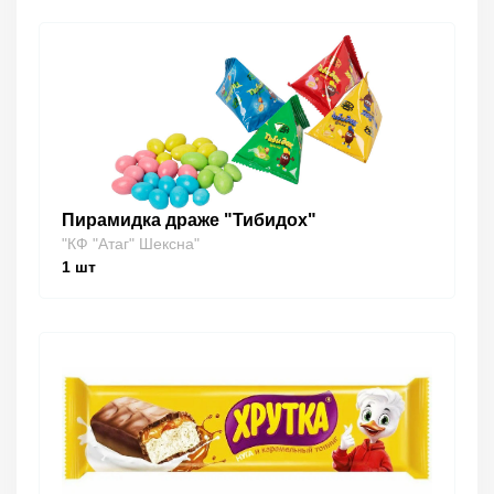
Пирамидка драже "Тибидох"
"КФ "Атаг" Шексна"
1
шт