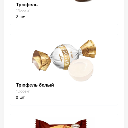
Трюфель
"Эссен"
2
шт
Трюфель белый
"Эссен"
2
шт