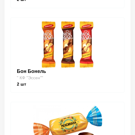
Бон Бонель
" КФ "Эссен""
2
шт