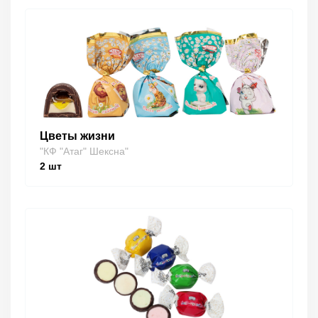
Цветы жизни
"КФ "Атаг" Шексна"
2
шт