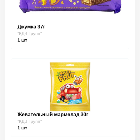
Джумка 37г
"КДВ Групп"
1
шт
Жевательный мармелад 30г
"КДВ Групп"
1
шт