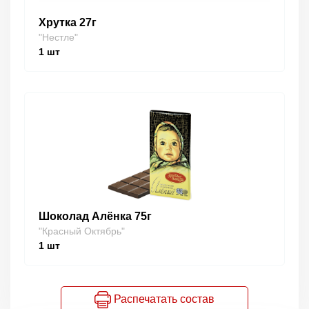
Хрутка 27г
"Нестле"
1
шт
Шоколад Алёнка 75г
"Красный Октябрь"
1
шт
Распечатать состав