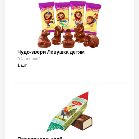
Чудо-звери Левушка детям
"Славянка"
1
шт