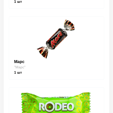
1
шт
Марс
"Марс"
1
шт