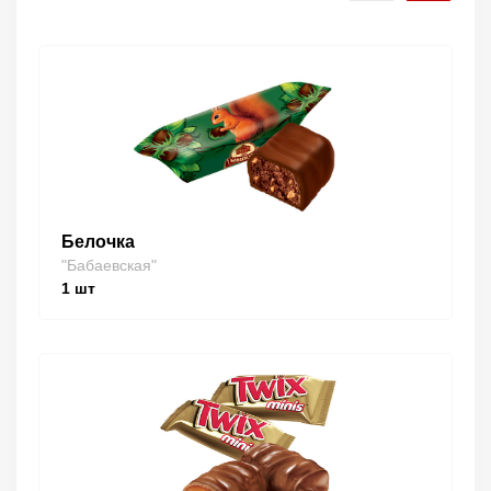
Белочка
"Бабаевская"
1
шт