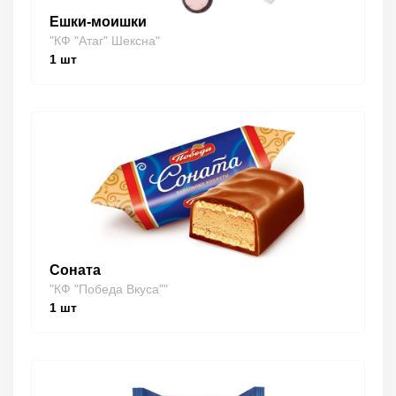
Ешки-моишки
"КФ "Атаг" Шексна"
1
шт
Соната
"КФ "Победа Вкуса""
1
шт