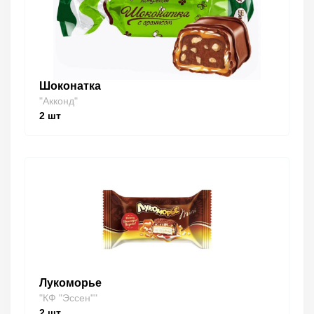
Шоконатка
"Акконд"
2
шт
Лукоморье
"КФ "Эссен""
2
шт