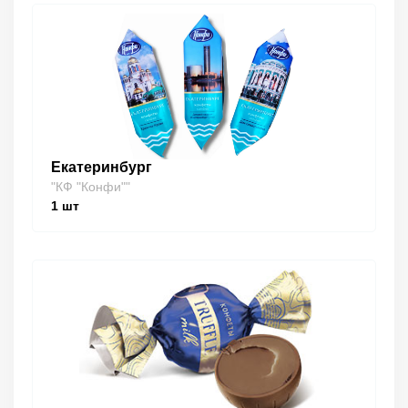
Екатеринбург
"КФ "Конфи""
1
шт