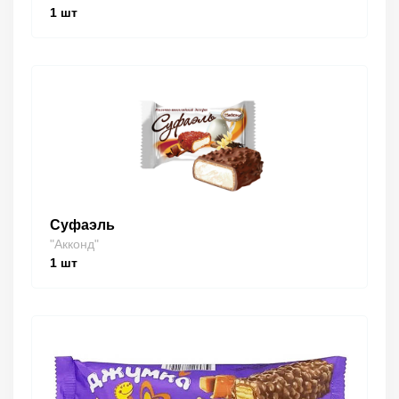
1
шт
Суфаэль
"Акконд"
1
шт