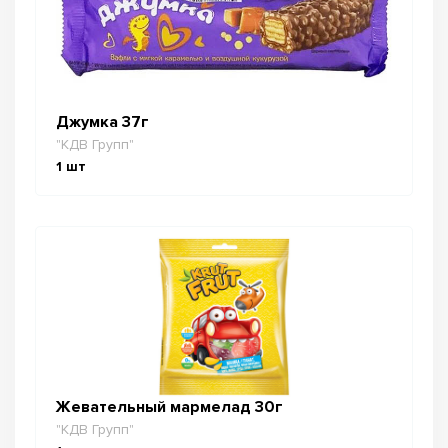
Джумка 37г
"КДВ Групп"
1
шт
Жевательный мармелад 30г
"КДВ Групп"