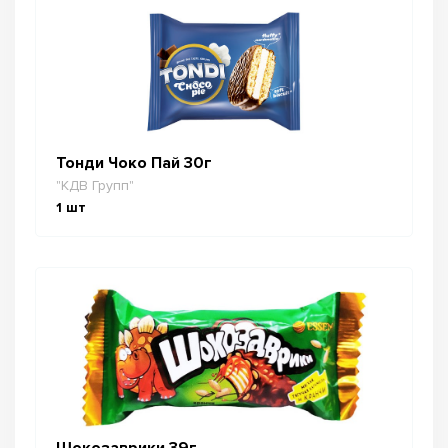
Тонди Чоко Пай 30г
"КДВ Групп"
1
шт
Шокозаврики 39г