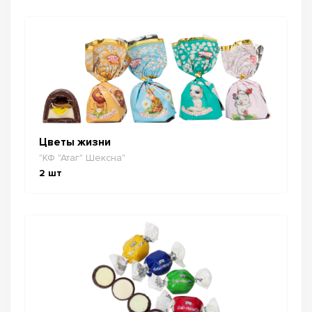
Цветы жизни
"КФ "Атаг" Шексна"
2
шт