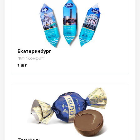
Екатеринбург
"КФ "Конфи""
1
шт