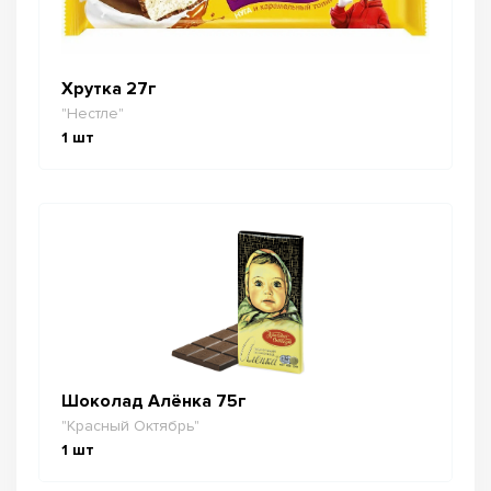
Хрутка 27г
"Нестле"
1
шт
Шоколад Алёнка 75г
"Красный Октябрь"
1
шт