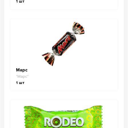
1
шт
Марс
"Марс"
1
шт