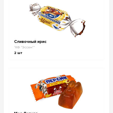
Сливочный ирис
"КФ "Эссен""
2
шт