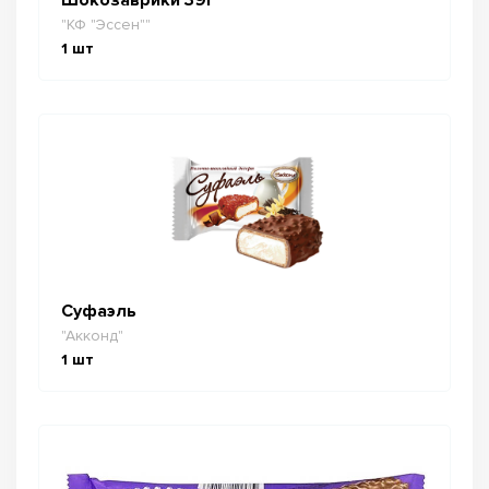
"КФ "Эссен""
1
шт
Суфаэль
"Акконд"
1
шт