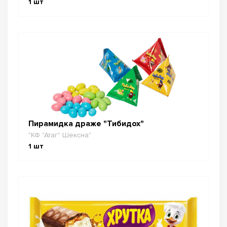
1
шт
Пирамидка драже "Тибидох"
"КФ "Атаг" Шексна"
1
шт