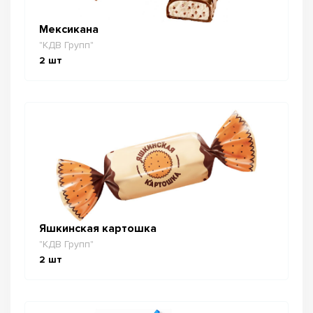
Мексикана
"КДВ Групп"
2
шт
Яшкинская картошка
"КДВ Групп"
2
шт