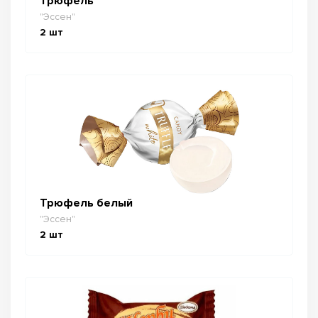
Трюфель
"Эссен"
2
шт
Трюфель белый
"Эссен"
2
шт