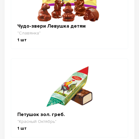
Чудо-звери Левушка детям
"Славянка"
1
шт
Петушок зол. греб.
"Красный Октябрь"
1
шт