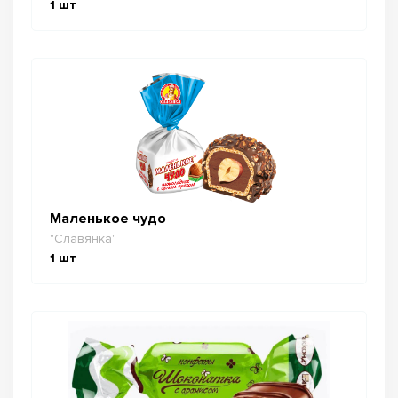
1
шт
Маленькое чудо
"Славянка"
1
шт