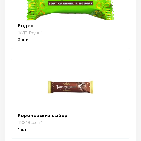
Родео
"КДВ Групп"
2
шт
Королевский выбор
"КФ "Эссен""
1
шт