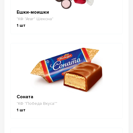
Ешки-моишки
"КФ "Атаг" Шексна"
1
шт
Соната
"КФ "Победа Вкуса""
1
шт