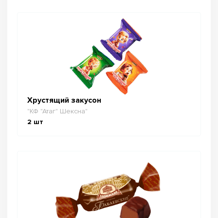
Хрустящий закусон
"КФ "Атаг" Шексна"
2
шт