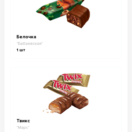
Белочка
"Бабаевская"
1
шт
Твикс
"Марс"