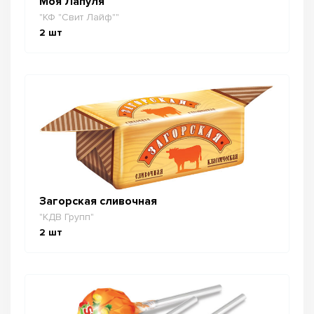
Моя Лапуля
"КФ "Свит Лайф""
2
шт
Загорская сливочная
"КДВ Групп"
2
шт