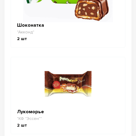
Шоконатка
"Акконд"
2
шт
Лукоморье
"КФ "Эссен""
2
шт