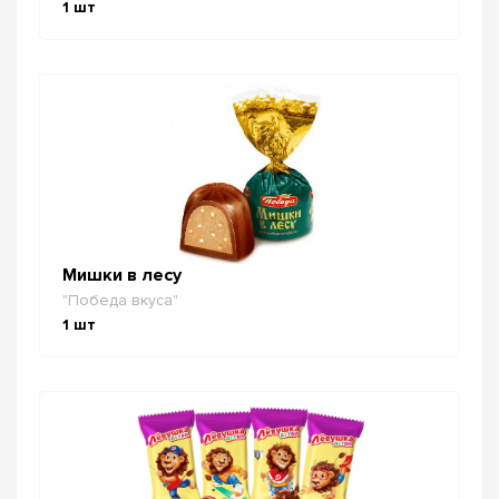
1
шт
Мишки в лесу
"Победа вкуса"
1
шт