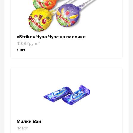
«Strike» Чупа Чупс на палочке
"КДВ Групп"
1
шт
Милки Вэй
"Mars"