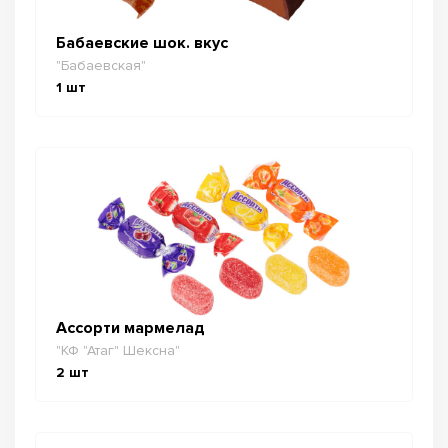
Бабаевские шок. вкус
"Бабаевская"
1
шт
Ассорти мармелад
"КФ "Атаг" Шексна"
2
шт