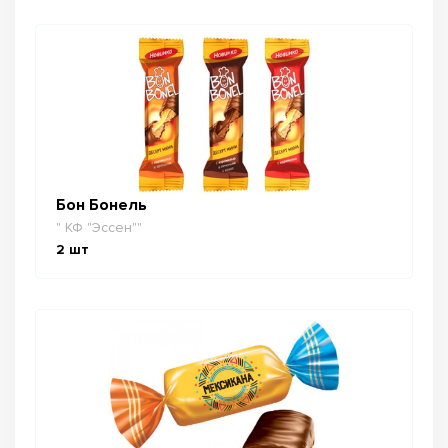
Бон Бонель
" КФ "Эссен""
2
шт