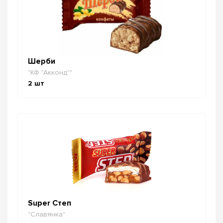
Шерби
"КФ "Акконд""
2
шт
Super Степ
"Славянка"