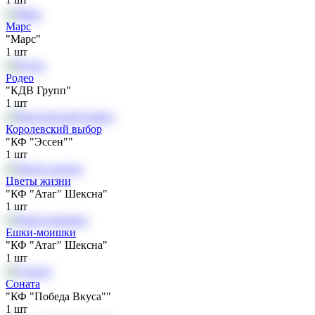
Марс
"Марс"
1
шт
Родео
"КДВ Групп"
1
шт
Королевский выбор
"КФ "Эссен""
1
шт
Цветы жизни
"КФ "Атаг" Шексна"
1
шт
Ешки-моишки
"КФ "Атаг" Шексна"
1
шт
Соната
"КФ "Победа Вкуса""
1
шт