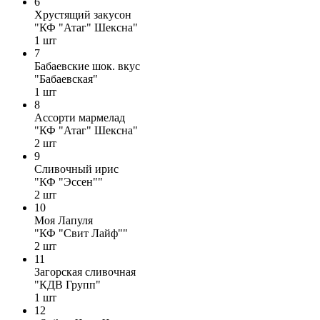
6
Хрустящий закусон
"КФ "Атаг" Шексна"
1
шт
7
Бабаевские шок. вкус
"Бабаевская"
1
шт
8
Ассорти мармелад
"КФ "Атаг" Шексна"
2
шт
9
Сливочный ирис
"КФ "Эссен""
2
шт
10
Моя Лапуля
"КФ "Свит Лайф""
2
шт
11
Загорская сливочная
"КДВ Групп"
1
шт
12