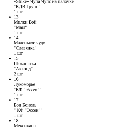
«Strike» Чупа Чупс на палочке
"КДВ Групп"
1
шт
13
Милки Вэй
"Mars"
1
шт
14
Маленькое чудо
"Славянка"
1
шт
15
Шоконатка
"Акконд"
2
шт
16
Лукоморье
"КФ "Эссен""
1
шт
17
Бон Бонель
" КФ "Эссен""
1
шт
18
Мексикана