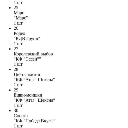
1
шт
25
Марс
"Марс"
1
шт
26
Родео
"КДВ Групп"
1
шт
27
Королевский выбор
"КФ "Эссен""
1
шт
28
Цветы жизни
"КФ "Атаг" Шексна"
1
шт
29
Ешки-моишки
"КФ "Атаг" Шексна"
1
шт
30
Соната
"КФ "Победа Вкуса""
1
шт