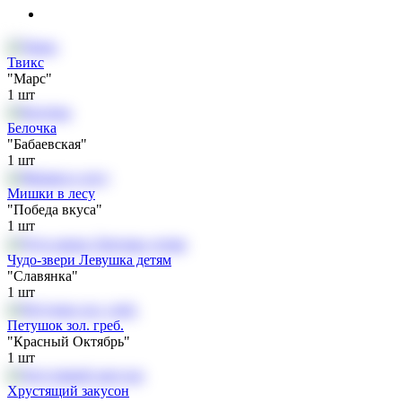
Твикс
"Марс"
1
шт
Белочка
"Бабаевская"
1
шт
Мишки в лесу
"Победа вкуса"
1
шт
Чудо-звери Левушка детям
"Славянка"
1
шт
Петушок зол. греб.
"Красный Октябрь"
1
шт
Хрустящий закусон