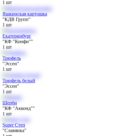
1
шт
Яшкинская картошка
"КДВ Групп"
1
шт
Екатеринбург
"КФ "Конфи""
1
шт
Трюфель
"Эссен"
1
шт
Трюфель белый
"Эссен"
1
шт
Шерби
"КФ "Акконд""
1
шт
Super Степ
"Славянка"
1
шт