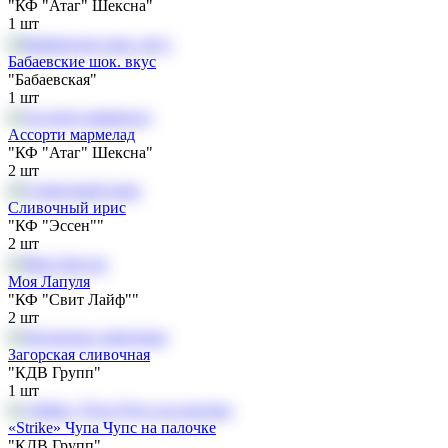
"КФ "Атаг" Шексна"
1
шт
Бабаевские шок. вкус
"Бабаевская"
1
шт
Ассорти мармелад
"КФ "Атаг" Шексна"
2
шт
Сливочный ирис
"КФ "Эссен""
2
шт
Моя Лапуля
"КФ "Свит Лайф""
2
шт
Загорская сливочная
"КДВ Групп"
1
шт
«Strike» Чупа Чупс на палочке
"КДВ Групп"