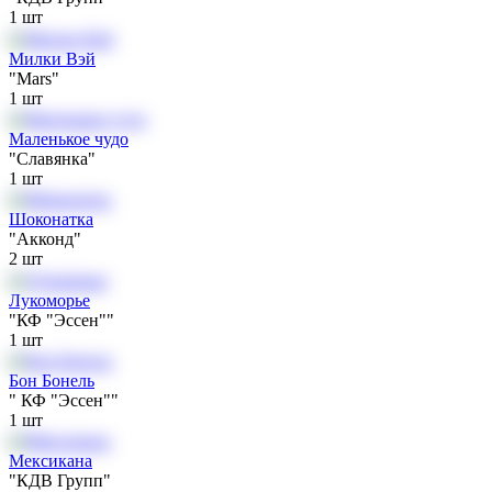
1
шт
Милки Вэй
"Mars"
1
шт
Маленькое чудо
"Славянка"
1
шт
Шоконатка
"Акконд"
2
шт
Лукоморье
"КФ "Эссен""
1
шт
Бон Бонель
" КФ "Эссен""
1
шт
Мексикана
"КДВ Групп"