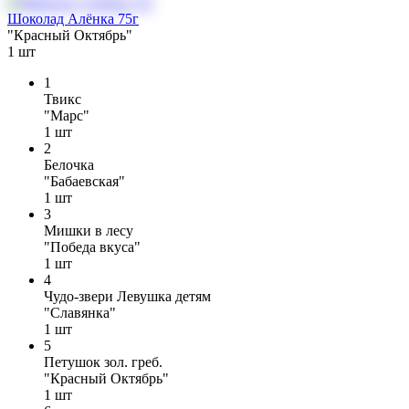
Шоколад Алёнка 75г
"Красный Октябрь"
1
шт
1
Твикс
"Марс"
1
шт
2
Белочка
"Бабаевская"
1
шт
3
Мишки в лесу
"Победа вкуса"
1
шт
4
Чудо-звери Левушка детям
"Славянка"
1
шт
5
Петушок зол. греб.
"Красный Октябрь"
1
шт