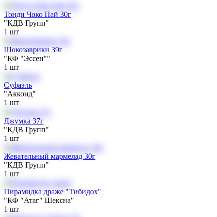
Тонди Чоко Пай 30г
"КДВ Групп"
1
шт
Шокозаврики 39г
"КФ "Эссен""
1
шт
Суфаэль
"Акконд"
1
шт
Джумка 37г
"КДВ Групп"
1
шт
Жевательный мармелад 30г
"КДВ Групп"
1
шт
Пирамидка драже "Тибидох"
"КФ "Атаг" Шексна"
1
шт