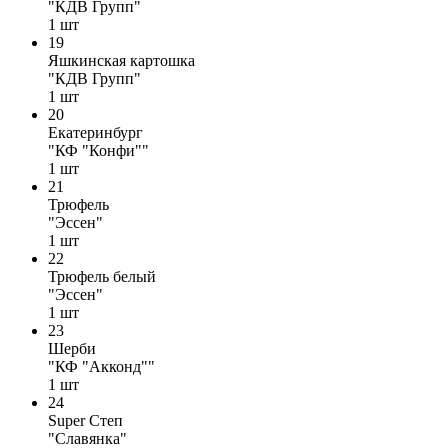
"КДВ Групп"
1
шт
19
Яшкинская картошка
"КДВ Групп"
1
шт
20
Екатеринбург
"КФ "Конфи""
1
шт
21
Трюфель
"Эссен"
1
шт
22
Трюфель белый
"Эссен"
1
шт
23
Шерби
"КФ "Акконд""
1
шт
24
Super Степ
"Славянка"