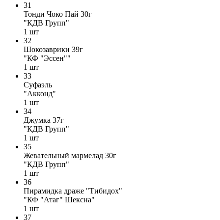
31
Тонди Чоко Пай 30г
"КДВ Групп"
1
шт
32
Шокозаврики 39г
"КФ "Эссен""
1
шт
33
Суфаэль
"Акконд"
1
шт
34
Джумка 37г
"КДВ Групп"
1
шт
35
Жевательный мармелад 30г
"КДВ Групп"
1
шт
36
Пирамидка драже "Тибидох"
"КФ "Атаг" Шексна"
1
шт
37