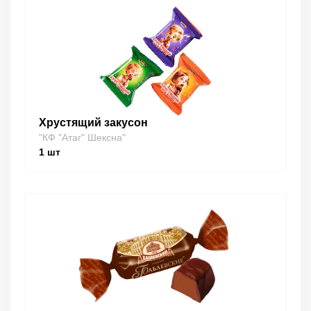
Хрустящий закусон
"КФ "Атаг" Шексна"
1
шт