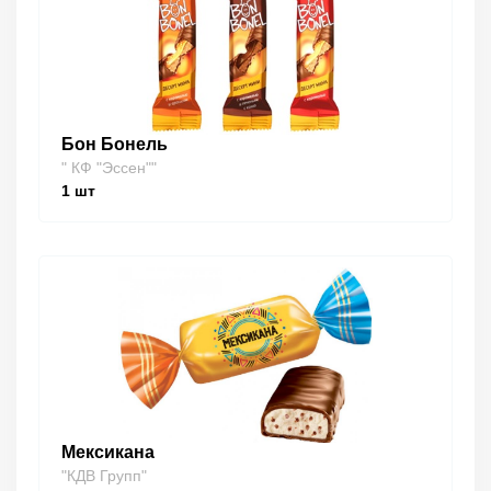
Бон Бонель
" КФ "Эссен""
1
шт
Мексикана
"КДВ Групп"