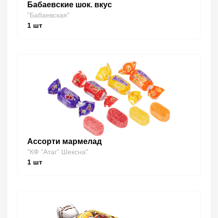
Бабаевские шок. вкус
"Бабаевская"
1
шт
Ассорти мармелад
"КФ "Атаг" Шексна"
1
шт