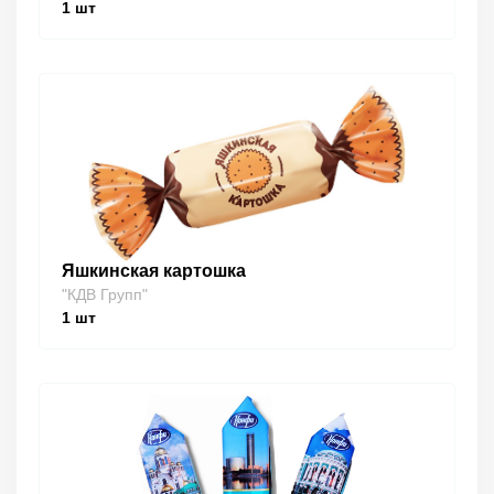
1
шт
Яшкинская картошка
"КДВ Групп"
1
шт