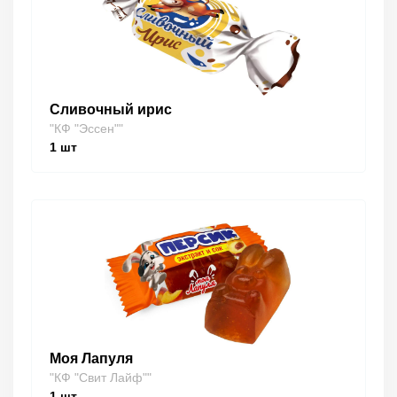
Сливочный ирис
"КФ "Эссен""
1
шт
Моя Лапуля
"КФ "Свит Лайф""
1
шт