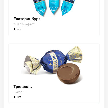
Екатеринбург
"КФ "Конфи""
1
шт
Трюфель
"Эссен"
1
шт