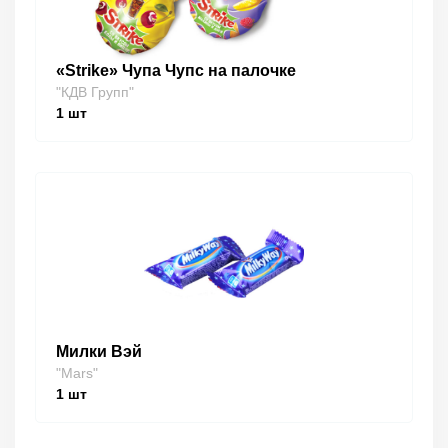
«Strike» Чупа Чупс на палочке
"КДВ Групп"
1
шт
Милки Вэй
"Mars"
1
шт