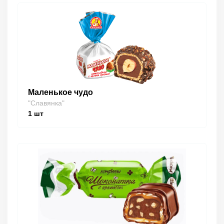
Маленькое чудо
"Славянка"
1
шт