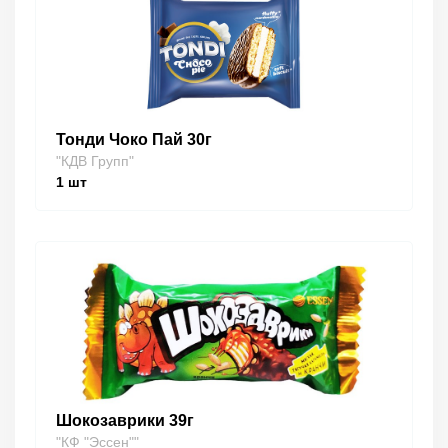
Тонди Чоко Пай 30г
"КДВ Групп"
1
шт
Шокозаврики 39г
"КФ "Эссен""