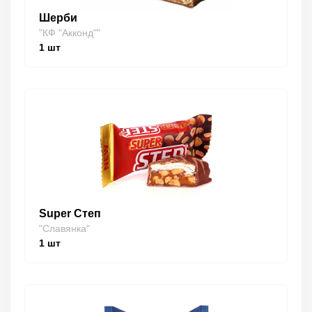
Шерби
"КФ "Акконд""
1
шт
Super Степ
"Славянка"
1
шт