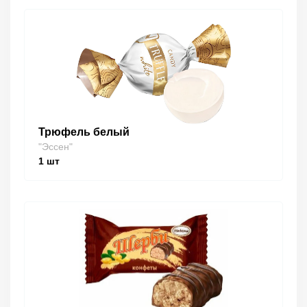
Трюфель белый
"Эссен"
1
шт