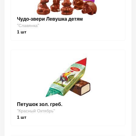
Чудо-звери Левушка детям
"Славянка"
1
шт
Петушок зол. греб.
"Красный Октябрь"
1
шт