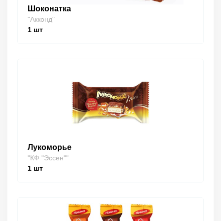
Шоконатка
"Акконд"
1
шт
Лукоморье
"КФ "Эссен""
1
шт