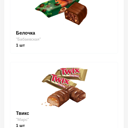
Белочка
"Бабаевская"
1
шт
Твикс
"Марс"
1
шт