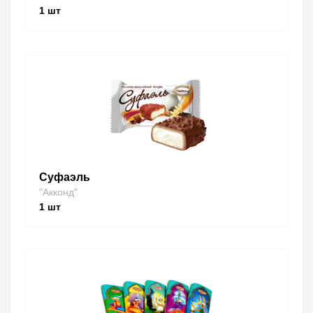
1
шт
Суфаэль
"Акконд"
1
шт