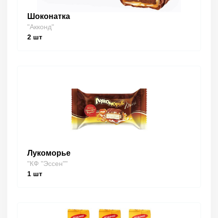
Шоконатка
"Акконд"
2
шт
Лукоморье
"КФ "Эссен""
1
шт