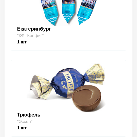
Екатеринбург
"КФ "Конфи""
1
шт
Трюфель
"Эссен"
1
шт