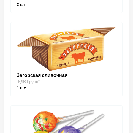
2
шт
Загорская сливочная
"КДВ Групп"
1
шт