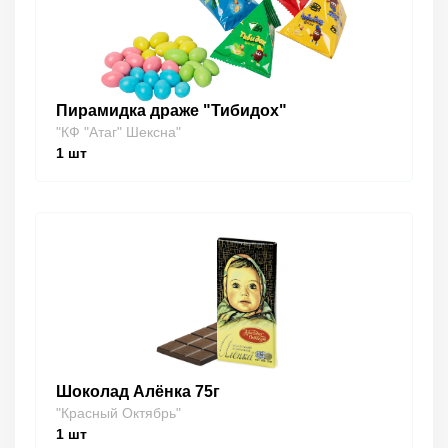
Пирамидка драже "Тибидох"
"КФ "Атаг" Шексна"
1
шт
Шоколад Алёнка 75г
"Красный Октябрь"
1
шт