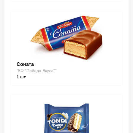
Соната
"КФ "Победа Вкуса""
1
шт