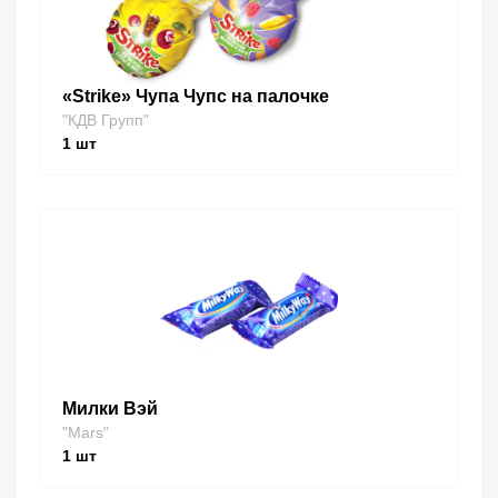
«Strike» Чупа Чупс на палочке
"КДВ Групп"
1
шт
Милки Вэй
"Mars"
1
шт