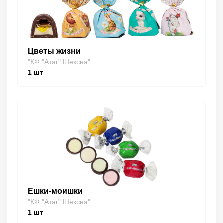
Цветы жизни
"КФ "Атаг" Шексна"
1
шт
Ешки-моишки
"КФ "Атаг" Шексна"
1
шт