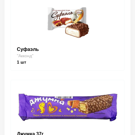
Суфаэль
"Акконд"
1
шт
Джумка 37г