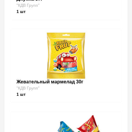
"КДВ Групп"
1
шт
Жевательный мармелад 30г
"КДВ Групп"
1
шт