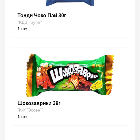
Тонди Чоко Пай 30г
"КДВ Групп"
1
шт
Шокозаврики 39г
"КФ "Эссен""
1
шт