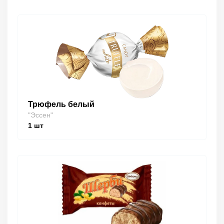
Трюфель белый
"Эссен"
1
шт