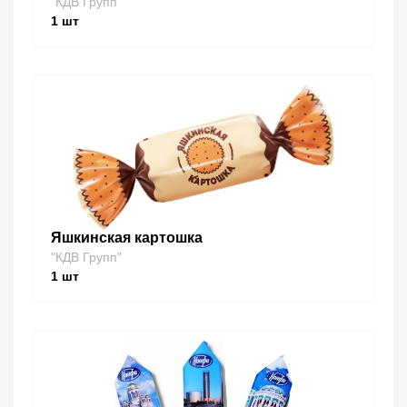
"КДВ Групп"
1
шт
Яшкинская картошка
"КДВ Групп"
1
шт