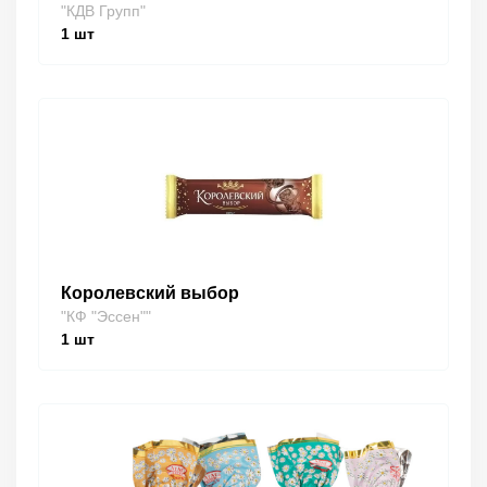
"КДВ Групп"
1
шт
Королевский выбор
"КФ "Эссен""
1
шт