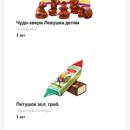
Чудо-звери Левушка детям
"Славянка"
1
шт
Петушок зол. греб.
"Красный Октябрь"
1
шт