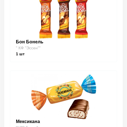
Бон Бонель
" КФ "Эссен""
1
шт
Мексикана