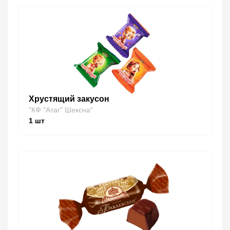
Хрустящий закусон
"КФ "Атаг" Шексна"
1
шт