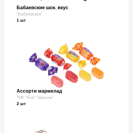
Бабаевские шок. вкус
"Бабаевская"
1
шт
Ассорти мармелад
"КФ "Атаг" Шексна"
2
шт