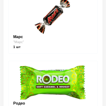
Марс
"Марс"
1
шт
Родео