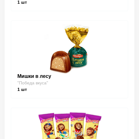
1
шт
Мишки в лесу
"Победа вкуса"
1
шт