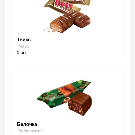
Твикс
"Марс"
1
шт
Белочка
"Бабаевская"