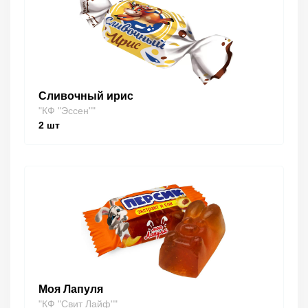
Сливочный ирис
"КФ "Эссен""
2
шт
Моя Лапуля
"КФ "Свит Лайф""