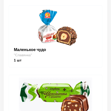
Маленькое чудо
"Славянка"
1
шт