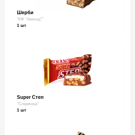
Шерби
"КФ "Акконд""
1
шт
Super Степ
"Славянка"
1
шт