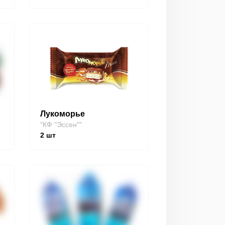
Лукоморье
"КФ "Эссен""
2
шт