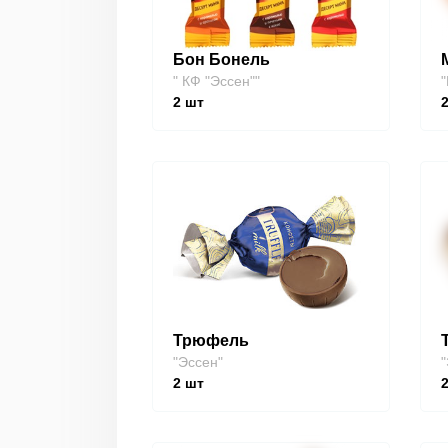
Бон Бонель
" КФ "Эссен""
"
2
шт
Трюфель
"Эссен"
"
2
шт