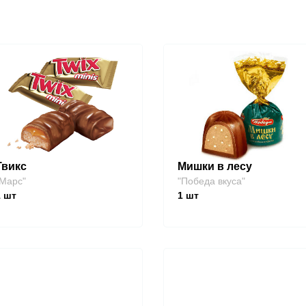
Твикс
Мишки в лесу
Марс"
"Победа вкуса"
1
шт
1
шт