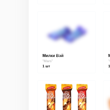
Милки Вэй
"Mars"
"
1
шт