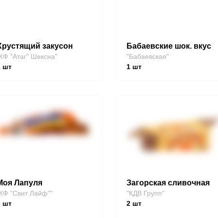
Хрустящий закусон
Бабаевские шок. вкус
КФ "Атаг" Шексна"
"Бабаевская"
2
шт
1
шт
Моя Лапуля
Загорская сливочная
КФ "Свит Лайф""
"КДВ Групп"
2
шт
2
шт