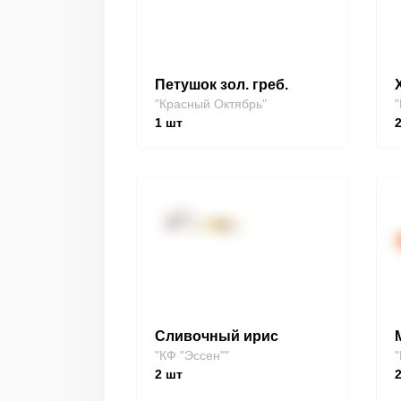
Петушок зол. греб.
"Красный Октябрь"
"
1
шт
Сливочный ирис
"КФ "Эссен""
"
2
шт