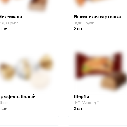
Мексикана
Яшкинская картошка
КДВ Групп"
"КДВ Групп"
2
шт
2
шт
Трюфель белый
Шерби
Эссен"
"КФ "Акконд""
2
шт
2
шт