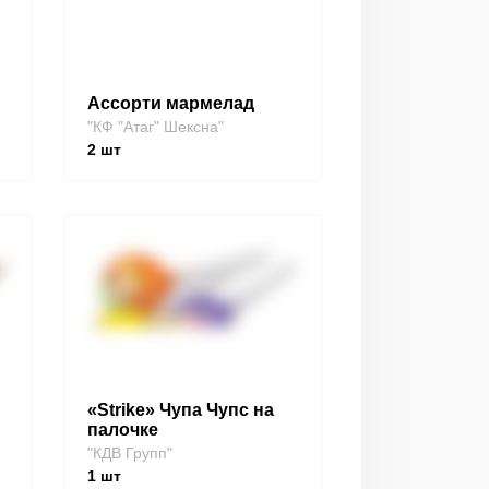
Ассорти мармелад
"КФ "Атаг" Шексна"
2
шт
«Strike» Чупа Чупс на
палочке
"КДВ Групп"
1
шт