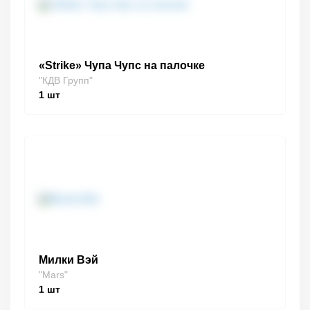
«Strike» Чупа Чупс на палочке
"КДВ Групп"
1
шт
Милки Вэй
"Mars"
1
шт