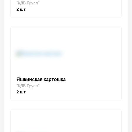
"КДВ Групп"
2
шт
Яшкинская картошка
"КДВ Групп"
2
шт