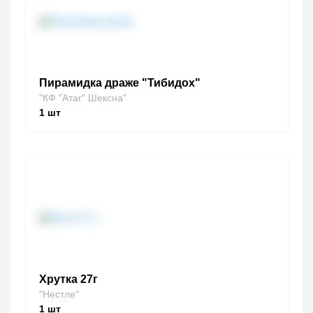
Пирамидка драже "Тибидох"
"КФ "Атаг" Шексна"
1
шт
Хрутка 27г
"Нестле"
1
шт