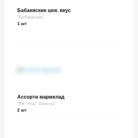
Бабаевские шок. вкус
"Бабаевская"
1
шт
Ассорти мармелад
"КФ "Атаг" Шексна"
2
шт