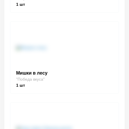
1
шт
Мишки в лесу
"Победа вкуса"
1
шт