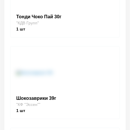
Тонди Чоко Пай 30г
"КДВ Групп"
1
шт
Шокозаврики 39г
"КФ "Эссен""
1
шт