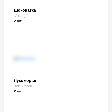
Шоконатка
"Акконд"
2
шт
Лукоморье
"КФ "Эссен""
2
шт