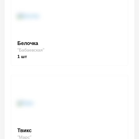
Белочка
"Бабаевская"
1
шт
Твикс
"Марс"