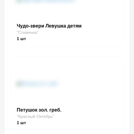
Чудо-звери Левушка детям
"Славянка"
1
шт
Петушок зол. греб.
"Красный Октябрь"
1
шт