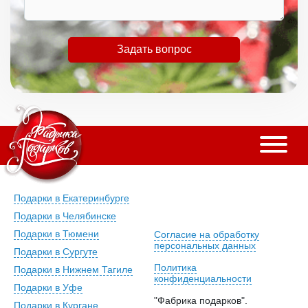
Задать вопрос
Подарки в Екатеринбурге
Подарки в Челябинске
Подарки в Тюмени
Согласие на обработку
персональных данных
Подарки в Сургуте
Политика
Подарки в Нижнем Тагиле
конфиденциальности
Подарки в Уфе
"Фабрика подарков".
Подарки в Кургане