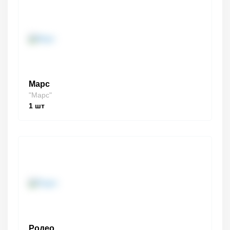
Марс
"Марс"
1
шт
Родео