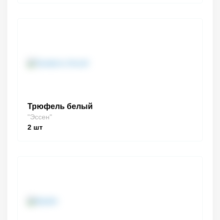
Трюфель белый
"Эссен"
2
шт