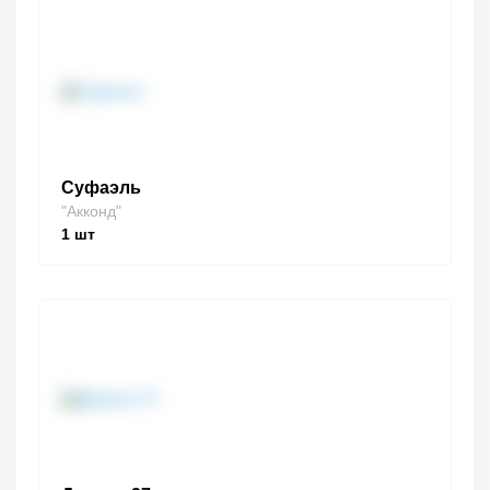
Суфаэль
"Акконд"
1
шт