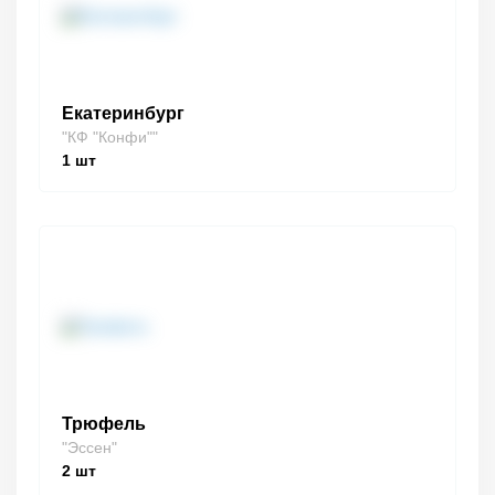
Екатеринбург
"КФ "Конфи""
1
шт
Трюфель
"Эссен"
2
шт