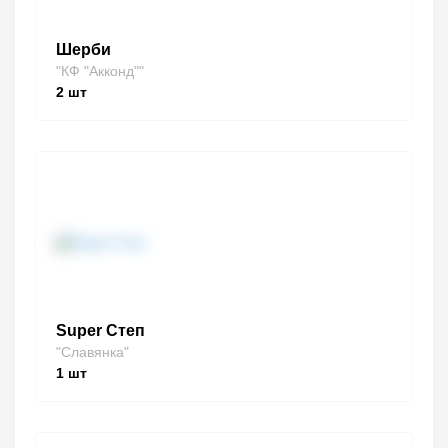
Шерби
"КФ "Акконд""
2
шт
Super Степ
"Славянка"
1
шт