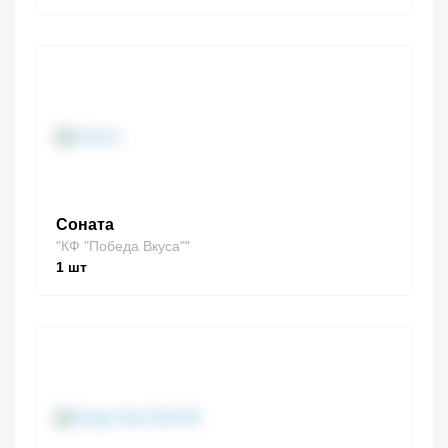
Соната
"КФ "Победа Вкуса""
1
шт