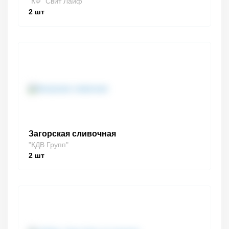
"КФ "Свит Лайф""
2
шт
Загорская сливочная
"КДВ Групп"
2
шт