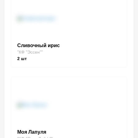
Сливочный ирис
"КФ "Эссен""
2
шт
Моя Лапуля