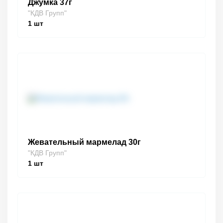
Джумка 37г
"КДВ Групп"
1
шт
Жевательный мармелад 30г
"КДВ Групп"
1
шт