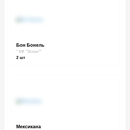
Бон Бонель
" КФ "Эссен""
2
шт
Мексикана