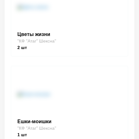
Цветы жизни
"КФ "Атаг" Шексна"
2
шт
Ешки-моишки
"КФ "Атаг" Шексна"
1
шт