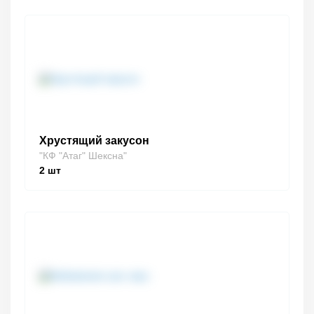
Хрустящий закусон
"КФ "Атаг" Шексна"
2
шт