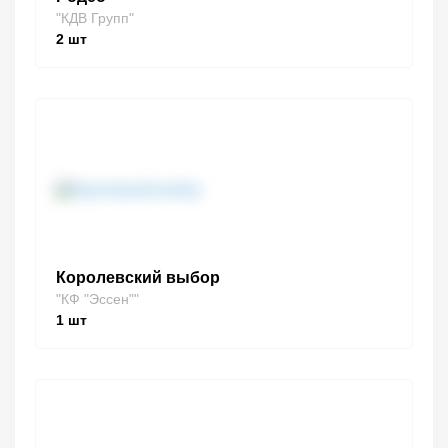
"КДВ Групп"
2
шт
Королевский выбор
"КФ "Эссен""
1
шт