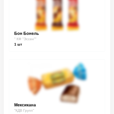
Бон Бонель
" КФ "Эссен""
1
шт
Мексикана
"КДВ Групп"