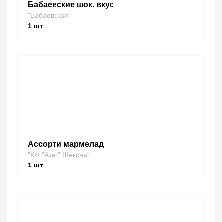
Бабаевские шок. вкус
"Бабаевская"
1
шт
Ассорти мармелад
"КФ "Атаг" Шексна"
1
шт