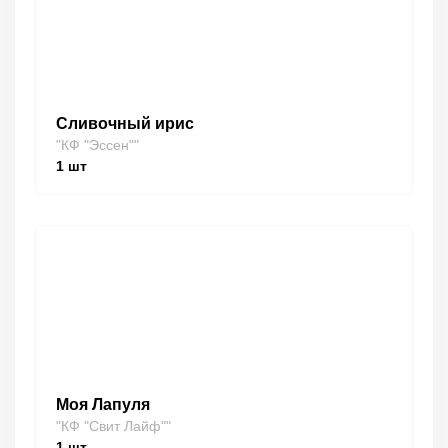
Сливочный ирис
"КФ "Эссен""
1
шт
Моя Лапуля
"КФ "Свит Лайф""
1
шт