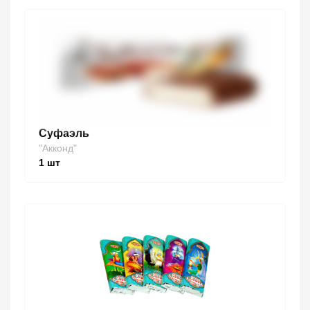
Суфаэль
"Акконд"
1
шт