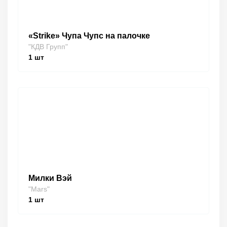
«Strike» Чупа Чупс на палочке
"КДВ Групп"
1
шт
Милки Вэй
"Mars"
1
шт