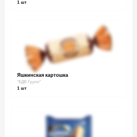
1
шт
Яшкинская картошка
"КДВ Групп"
1
шт