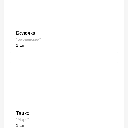
Белочка
"Бабаевская"
1
шт
Твикс
"Марс"
1
шт