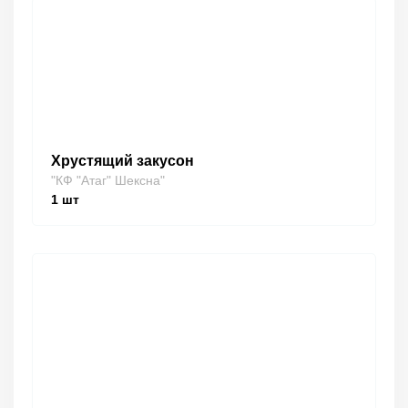
Хрустящий закусон
"КФ "Атаг" Шексна"
1
шт