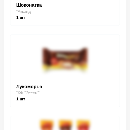
Шоконатка
"Акконд"
1
шт
Лукоморье
"КФ "Эссен""
1
шт