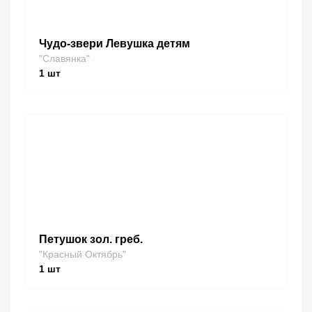
Чудо-звери Левушка детям
"Славянка"
1
шт
Петушок зол. греб.
"Красный Октябрь"
1
шт