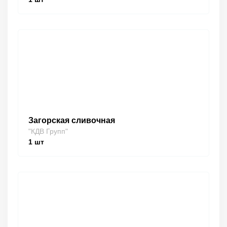
Загорская сливочная
"КДВ Групп"
1
шт