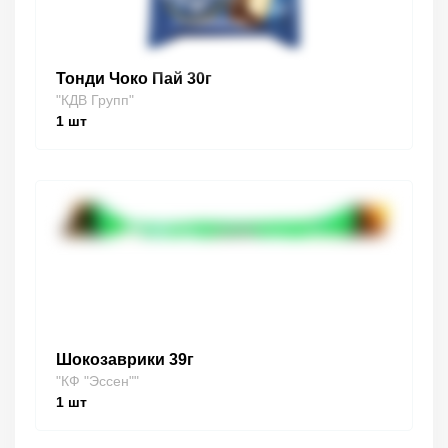
Тонди Чоко Пай 30г
"КДВ Групп"
1
шт
Шокозаврики 39г
"КФ "Эссен""
1
шт