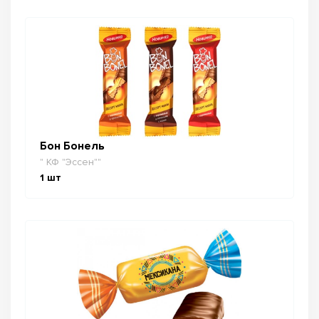
Бон Бонель
" КФ "Эссен""
1
шт