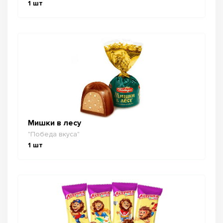
1
шт
Мишки в лесу
"Победа вкуса"
1
шт