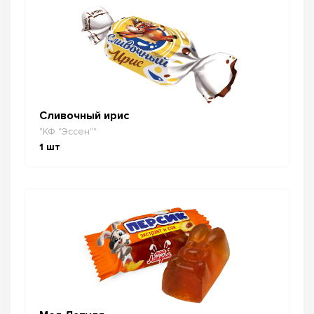
Сливочный ирис
"КФ "Эссен""
1
шт