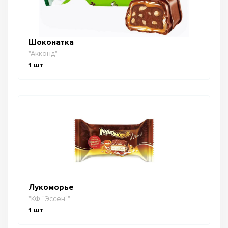
Шоконатка
"Акконд"
1
шт
Лукоморье
"КФ "Эссен""
1
шт