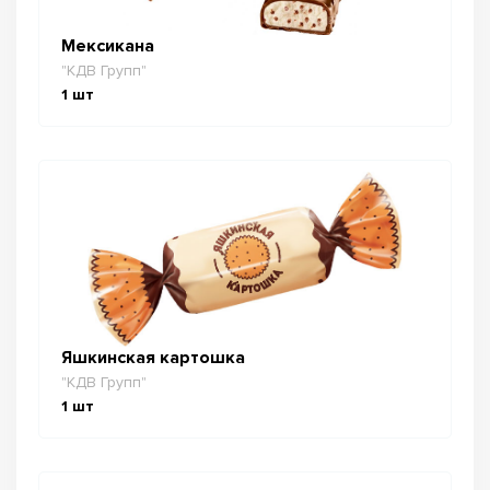
Мексикана
"КДВ Групп"
1
шт
Яшкинская картошка
"КДВ Групп"
1
шт