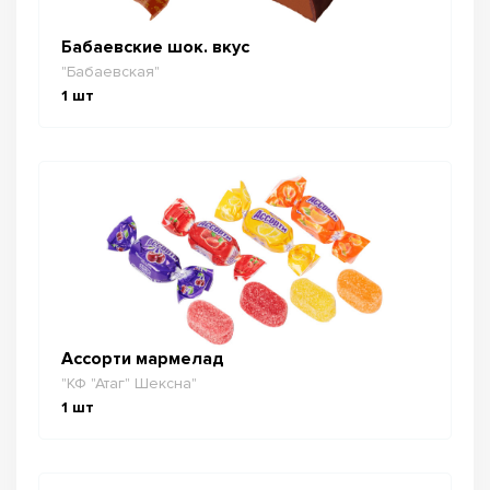
Бабаевские шок. вкус
"Бабаевская"
1
шт
Ассорти мармелад
"КФ "Атаг" Шексна"
1
шт