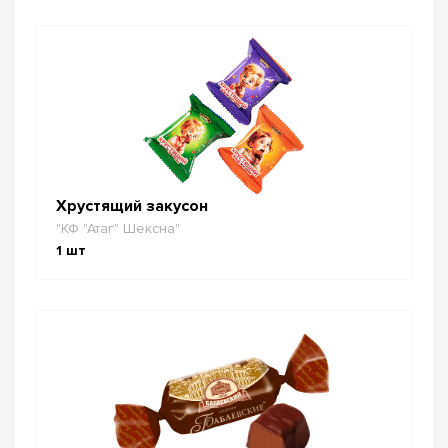
Хрустящий закусон
"КФ "Атаг" Шексна"
1
шт