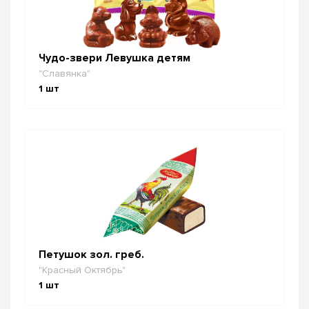
Чудо-звери Левушка детям
"Славянка"
1
шт
Петушок зол. греб.
"Красный Октябрь"
1
шт