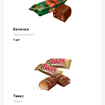
Белочка
"Бабаевская"
1
шт
Твикс
"Марс"