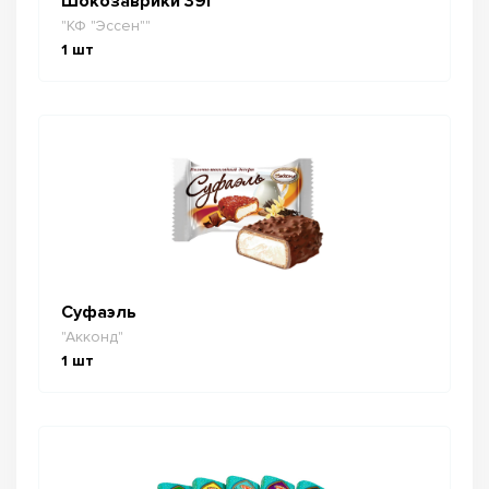
Шокозаврики 39г
"КФ "Эссен""
1
шт
Суфаэль
"Акконд"
1
шт