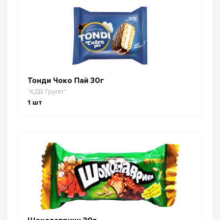
Тонди Чоко Пай 30г
"КДВ Групп"
1
шт