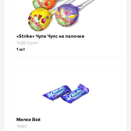
«Strike» Чупа Чупс на палочке
"КДВ Групп"
1
шт
Милки Вэй
"Mars"