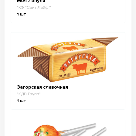
Моя Лапуля
"КФ "Свит Лайф""
1
шт
Загорская сливочная
"КДВ Групп"
1
шт