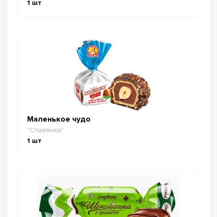
1
шт
Маленькое чудо
"Славянка"
1
шт