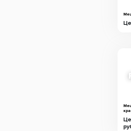
Меш
Це
Меш
кра
Це
ру