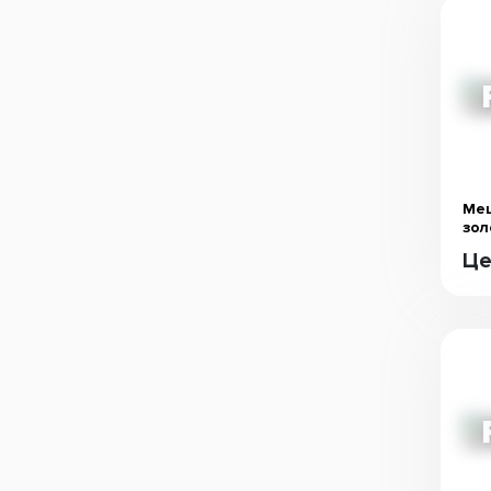
Меш
зол
Це