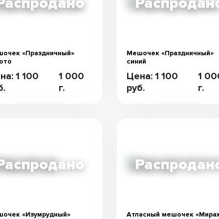
очек «Праздничный»
Мешочек «Праздничный»
ото
синий
на: 1 100
1 000
Цена: 1 100
1 00
б.
г.
руб.
г.
очек «Изумрудный»
Атласный мешочек «Мира