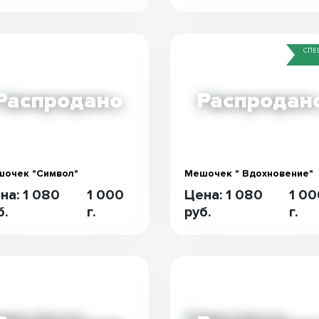
СПЕ
очек "Символ"
Мешочек " Вдохновение"
на: 1 080
1 000
Цена: 1 080
1 0
б.
г.
руб.
г.