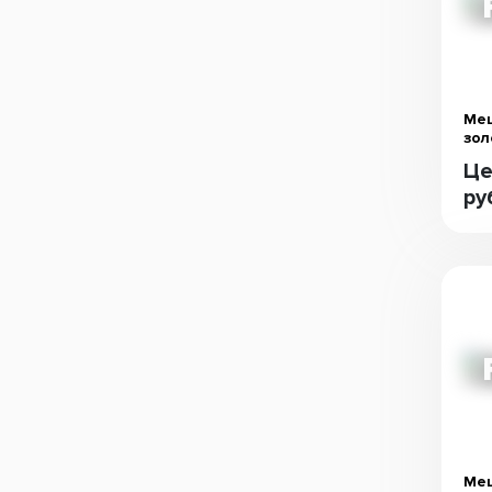
Меш
зол
Це
ру
Меш