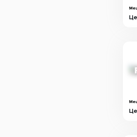
Меш
Це
Меш
Це