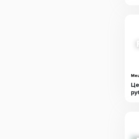
Меш
Це
ру